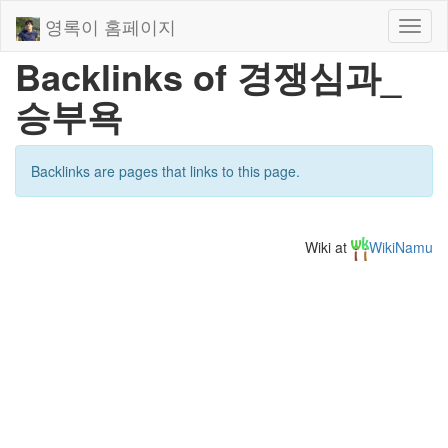
영록이 홈페이지
Toggl
naviga
Backlinks of 경쟁심과_
승부욕
Backlinks are pages that links to this page.
Wiki at
WikiNamu