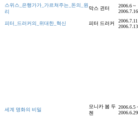
스위스_은행가가_가르쳐주는_돈의_원
2006.6 ~
막스 귄터
2006.7.16
리
2006.7.11
피터_드러커의_위대한_혁신
피터 드러커
2006.7.13
모니카 봄 두
2006.6.5 
세계 명화의 비밀
2006.6.29
첸