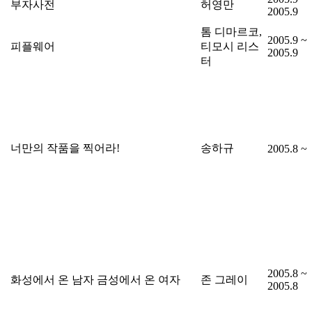
부자사전
허영만
2005.9
톰 디마르코,
2005.9 ~
피플웨어
티모시 리스
2005.9
터
너만의 작품을 찍어라!
송하규
2005.8 ~
2005.8 ~
화성에서 온 남자 금성에서 온 여자
존 그레이
2005.8