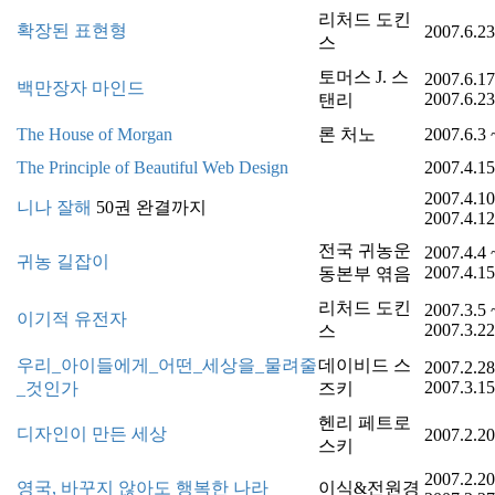
리처드 도킨
확장된 표현형
2007.6.23
스
토머스 J. 스
2007.6.17
백만장자 마인드
2007.6.23
탠리
The House of Morgan
론 처노
2007.6.3 
The Principle of Beautiful Web Design
2007.4.15
2007.4.10
니나 잘해
50권 완결까지
2007.4.12
전국 귀농운
2007.4.4 
귀농 길잡이
2007.4.15
동본부 엮음
리처드 도킨
2007.3.5 
이기적 유전자
2007.3.22
스
우리_아이들에게_어떤_세상을_물려줄
데이비드 스
2007.2.28
2007.3.15
_것인가
즈키
헨리 페트로
디자인이 만든 세상
2007.2.20
스키
2007.2.20
영국, 바꾸지 않아도 행복한 나라
이식&전원경