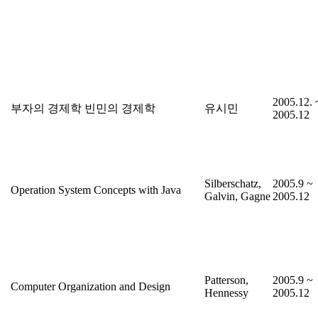
2005.12. 
부자의 경제학 빈민의 경제학
유시민
2005.12
Silberschatz,
2005.9 ~
Operation System Concepts with Java
Galvin, Gagne
2005.12
Patterson,
2005.9 ~
Computer Organization and Design
Hennessy
2005.12