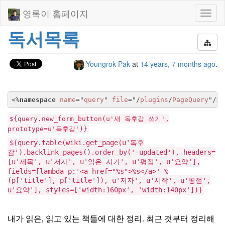
영록이 홈페이지
Toggl
naviga
독서목록
Youngrok Pak
at
14 years, 7 months ago
.
<%
namespace
name
="
query
" 
file
="/
plugins
/
PageQuery
"/>
${query.new_form_button(u'새 독후감 쓰기',
prototype=u'독후감')}
${query.table(wiki.get_page(u'독후
감').backlink_pages().order_by('-updated'), headers=
[u'제목', u'저자', u'읽은 시기', u'평점', u'요약'],
fields=[lambda p:'<a href="%s">%s</a>' %
(p['title'], p['title']), u'저자', u'시작', u'평점',
u'요약'], styles=['width:160px', 'width:140px'])}
내가 읽은, 읽고 있는 책들에 대한 정리. 최근 것부터 정리해