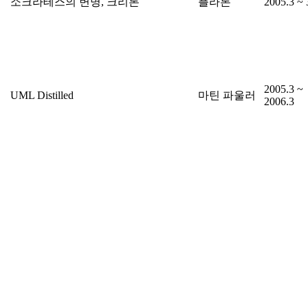
소크라테스의 변명, 크리톤
플라톤
2005.3 ~ 
2005.3 ~
UML Distilled
마틴 파울러
2006.3