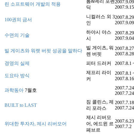
톰&메리 포펜
2007.9.09
린 소프트웨어 개발의 적용
2007.9.15
딕
니컬러스 외 3
2007.8.29
100권의 금서
2007.9.09
인
하야시 야스
2007.8.29
수면의 기술
2007.9.04
시
빌 게이츠, 워
2007.8.27
빌 게이츠와 워렛 버핏 성공을 말하다
2007.8.28
렌 버핏
경영의 실제
피터 드러커
2007.8.1 
제프리 라이
2007.8.1 
도요타 방식
2007.8.16
커
2007.7.24
과학동아
7월호
2007.7.24
짐 콜린스, 제
2007.7.18
BUILT to LAST
2007.7.24
리 포라스
제시 리버모
2007.6.23
위대한 투자자, 제시 리버모어
어, 에드윈 르
2007.7.2
페브르