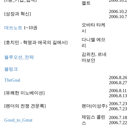
2006.10.2
켈트
2006.10.2
[성장과 혁신]
2006.10.7
오바타 타케
데쓰노트
1~10권
시
다니엘 에므
[호치민 - 혁명과 애국의 길에서]
리
김위찬, 르네
블루오션_전략
마보안
블링크
2006.8.26
TheGoal
2006.8.27
2006.8.11
[유쾌한 이노베이션]
2006.8.13
2006.7.23
[펜더의 전쟁 견문록]
펜더(이성주)
2006.7.23
제임스 콜린
2006.7.18
Good_to_Great
2006.7.22
스