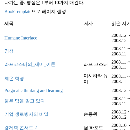
나가는 중. 평점은 1부터 10까지 매긴다.
BookTemplate
으로 페이지 생성
제목
저자
읽은 시
2008.12 
Humane Interface
2008.12
2008.11 ~
경청
2008.11
2008.11 ~
라프코스터의_재미_이론
라프 코스터
2008.11
이시하라 유
2008.11 ~
체온 혁명
2008.11
미
Pragmatic thinking and learning
2008.12 
2008.11 ~
물은 답을 알고 있다
2008.11
2008.12 
기업 생로병사의 비밀
손동원
2008.12
2008.10 
경제학 콘서트 2
팀 하포트