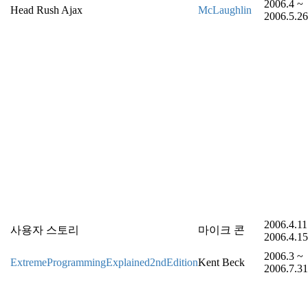
2006.4 ~
Head Rush Ajax
McLaughlin
2006.5.26
2006.4.11
사용자 스토리
마이크 콘
2006.4.15
2006.3 ~
ExtremeProgrammingExplained2ndEdition
Kent Beck
2006.7.31