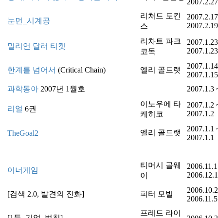
2007.2.27
리처드 도킨
2007.2.17
눈먼_시계공
2007.2.19
스
리차트 파크
2007.1.23
밀리언 달러 티켓
2007.1.23
코독
2007.1.14
한계를 넘어서
(Critical Chain)
엘리 골드랫
2007.1.15
과학동아
2007년 1월호
2007.1.3 
이노우에 타
2007.1.2 
리얼
6권
2007.1.2
케히코
2007.1.1 
엘리 골드랫
TheGoal2
2007.1.1
티머시 골웨
2006.11.1
이너게임
2006.12.
이
2006.10.2
[검색 2.0, 발견의 진화]
피터 모빌
2006.11.5
프레드 라이
[1등_기업_법칙]