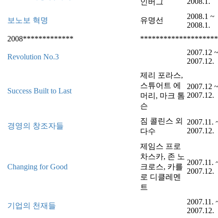
2008.1.
인버그
2008.1 ~
보노보 혁명
유명선
2008.1.
2008*************
************
********
2007.12 
Revolution No.3
2007.12.
제리 포라스,
스튜어트 에
2007.12 
Success Built to Last
2007.12.
머리, 마크 톰
슨
짐 콜린스 외
2007.11. 
경영의 창조자들
2007.12.
다수
제임스 프로
차스카, 존 노
2007.11. 
Changing for Good
크로스, 카를
2007.12.
로 디클레멘
트
2007.11. 
기업의 천재들
2007.12.