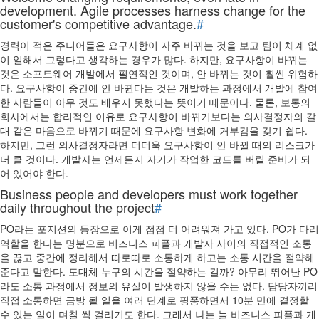
development. Agile processes harness change for the
customer's competitive advantage.
#
경력이 적은 주니어들은 요구사항이 자주 바뀌는 것을 보고 팀이 체계 없
이 일해서 그렇다고 생각하는 경우가 많다. 하지만, 요구사항이 바뀌는
것은 소프트웨어 개발에서 필연적인 것이며, 안 바뀌는 것이 훨씬 위험하
다. 요구사항이 중간에 안 바뀐다는 것은 개발하는 과정에서 개발에 참여
한 사람들이 아무 것도 배우지 못했다는 뜻이기 때문이다. 물론, 보통의
회사에서는 합리적인 이유로 요구사항이 바뀌기보다는 의사결정자의 갈
대 같은 마음으로 바뀌기 때문에 요구사항 변화에 거부감을 갖기 쉽다.
하지만, 그런 의사결정자라면 더더욱 요구사항이 안 바뀔 때의 리스크가
더 클 것이다. 개발자는 언제든지 자기가 작업한 코드를 버릴 준비가 되
어 있어야 한다.
Business people and developers must work together
daily throughout the project
#
PO라는 포지션의 등장으로 이게 점점 더 어려워져 가고 있다. PO가 다리
역할을 한다는 명분으로 비즈니스 피플과 개발자 사이의 직접적인 소통
을 끊고 중간에 정리해서 따로따로 소통하게 하고는 소통 시간을 절약해
준다고 말한다. 도대체 누구의 시간을 절약하는 걸까? 아무리 뛰어난 PO
라도 소통 과정에서 정보의 유실이 발생하지 않을 수는 없다. 담당자끼리
직접 소통하면 금방 될 일을 여러 단계로 핑퐁하면서 10분 만에 결정할
수 있는 일이 며칠 씩 걸리기도 한다. 그래서 나는 늘 비즈니스 피플과 개