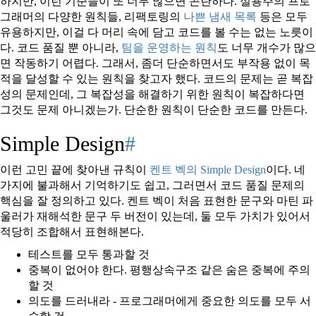
하지만, 이런 기준들이 또 너무 많으면 곤란하다. 실용주의 프로
그래머의 다양한 원칙들, 리팩토링의
나쁜 냄새 목록
등은 모두
유용하지만, 이걸 다 머리 속에 담고 코드를 볼 수는 없는 노릇이
다. 코드 품질 뿐 아니라,
팀을 운영하는 원칙
도 너무 개수가 많으
면 작동하기 어렵다. 그래서, 좀더 단순하면서도 부작용 없이 목
적을 달성할 수 있는 원칙을 찾고자 했다. 코드의 문제는 곧 복잡
성의 문제인데, 그 복잡성을 해결하기 위한 원칙이 복잡하다면
그것도 문제 아니겠는가. 단순한 원칙이 단순한 코드를 만든다.
Simple Design
#
이런 고민 끝에 찾아낸 규칙이
켄트 벡의 Simple Design
이다. 네
가지에 불과해서 기억하기도 쉽고, 그러면서 코드 품질 문제의
핵심을 잘 정의하고 있다. 켄트 벡이 처음 표현한 문구와 마틴 파
울러가 재해석한 문구 두 버전이 있는데, 둘 모두 가치가 있어서
적당히 조합해서 표현해본다.
테스트를 모두 통과할 것
중복이 없어야 한다. 평행상속구조 같은 숨은 중복에 주의
할 것
의도를 드러내라 - 프로그래머에게 중요한 의도를 모두 서