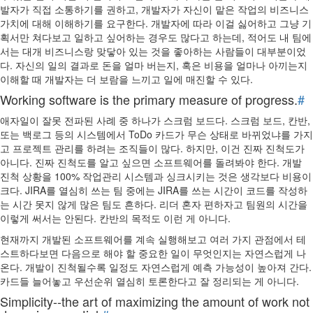
발자가 직접 소통하기를 권하고, 개발자가 자신이 맡은 작업의 비즈니스
가치에 대해 이해하기를 요구한다. 개발자에 따라 이걸 싫어하고 그냥 기
획서만 쳐다보고 일하고 싶어하는 경우도 많다고 하는데, 적어도 내 팀에
서는 대개 비즈니스랑 맞닿아 있는 것을 좋아하는 사람들이 대부분이었
다. 자신의 일의 결과로 돈을 얼마 버는지, 혹은 비용을 얼마나 아끼는지
이해할 때 개발자는 더 보람을 느끼고 일에 매진할 수 있다.
Working software is the primary measure of progress.
#
애자일이 잘못 전파된 사례 중 하나가 스크럼 보드다. 스크럼 보드, 칸반,
또는 백로그 등의 시스템에서 ToDo 카드가 무슨 상태로 바뀌었냐를 가지
고 프로젝트 관리를 하려는 조직들이 많다. 하지만, 이건 진짜 진척도가
아니다. 진짜 진척도를 알고 싶으면 소프트웨어를 돌려봐야 한다. 개발
진척 상황을 100% 작업관리 시스템과 싱크시키는 것은 생각보다 비용이
크다. JIRA를 열심히 쓰는 팀 중에는 JIRA를 쓰는 시간이 코드를 작성하
는 시간 못지 않게 많은 팀도 흔하다. 리더 혼자 편하자고 팀원의 시간을
이렇게 써서는 안된다. 칸반의 목적도 이런 게 아니다.
현재까지 개발된 소프트웨어를 계속 실행해보고 여러 가지 관점에서 테
스트하다보면 다음으로 해야 할 중요한 일이 무엇인지는 자연스럽게 나
온다. 개발이 진척될수록 일정도 자연스럽게 예측 가능성이 높아져 간다.
카드들 늘어놓고 우선순위 열심히 토론한다고 잘 정리되는 게 아니다.
Simplicity--the art of maximizing the amount of work not