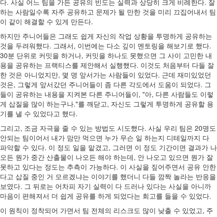
다. 사실 어느 팀을 가든 공유의 빈도는 실력과 상당히 크게 비례한다. 잘
하는 사람일수록 자주 공유하고 문제가 될 만한 것을 미리 끄집어내서 팀
이 같이 해결할 수 있게 만든다.
하지만 주니어들은 그래도 쉽게 자신의 작업 상황을 투명하게 공유하는
것을 두려워했다. 그래서, 이번에는 다소 깊이 멘토링을 해보기로 했다.
30분 단위로 커밋을 하거나, 커밋을 하나도 못했으면 그 사이 고민한 내
용을 공유하는 프랙티스를 제안해서 실행했다. 이것도 처음부터 다들 잘
한 것은 아니었지만, 몇 명 앞서가는 사람들이 있었다. 근데 재미있었던
것은, 그렇게 앞서갔던 주니어들이 좀 다른 각도에서 도움이 되었다. 그
들이 공유하는 내용을 지켜본 다른 주니어들이, "아, 다른 사람들도 이렇
게 삽질을 많이 하는구나."를 깨닫고, 자신도 그렇게 투명하게 공유할 용
기를 낼 수 있었다고 했다.
그리고, 조금 자극을 줄 수 있는 방법도 시도했다. 사실 우리 팀은 20명도
안되는 팀이어서 내가 맘만 먹으면 누가 무슨 일 하는지 디테일까지 다
파악할 수 있다. 이 정도 일을 맡겼고, 그러면 이 정도 기간이면 결과가 나
오든 뭔가 중간 산출물이 나오든 해야 하는데, 안 나오고 있으면 뭔가 잘
못하고 있다는 정도는 추측이 가능하다. 이 사실을 짚어주면서 공유 안한
다고 삽질 중인 거 모르겠냐는 이야기를 했더니 다들 깜짝 놀라는 반응을
보였다. 그 뒤로는 어차피 자기 실력이 다 드러나 있다는 사실을 아니까
마음이 편해져서 더 쉽게 공유를 하게 되었다는 회고를 들을 수 있었다.
이 원칙이 정착되어 가면서 팀 전체의 리스크도 많이 낮출 수 있었고, 주