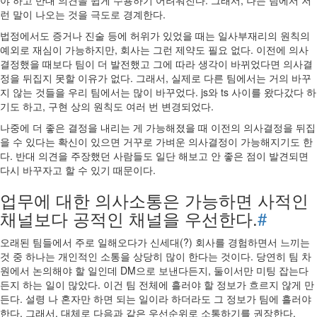
야 하고 반대 의견을 쉽게 수용하기 어려워진다. 그래서, 나는 팀에서 저
런 말이 나오는 것을 극도로 경계한다.
법정에서도 증거나 진술 등에 허위가 있었을 때는 일사부재리의 원칙의
예외로 재심이 가능하지만, 회사는 그런 제약도 필요 없다. 이전에 의사
결정했을 때보다 팀이 더 발전했고 그에 따라 생각이 바뀌었다면 의사결
정을 뒤집지 못할 이유가 없다. 그래서, 실제로 다른 팀에서는 거의 바꾸
지 않는 것들을 우리 팀에서는 많이 바꾸었다. js와 ts 사이를 왔다갔다 하
기도 하고, 구현 상의 원칙도 여러 번 변경되었다.
나중에 더 좋은 결정을 내리는 게 가능해졌을 때 이전의 의사결정을 뒤집
을 수 있다는 확신이 있으면 거꾸로 가벼운 의사결정이 가능해지기도 한
다. 반대 의견을 주장했던 사람들도 일단 해보고 안 좋은 점이 발견되면
다시 바꾸자고 할 수 있기 때문이다.
업무에 대한 의사소통은 가능하면 사적인
채널보다 공적인 채널을 우선한다.
#
오래된 팀들에서 주로 일해오다가 신세대(?) 회사를 경험하면서 느끼는
것 중 하나는 개인적인 소통을 상당히 많이 한다는 것이다. 당연히 팀 차
원에서 논의해야 할 일인데 DM으로 보낸다든지, 둘이서만 미팅 잡는다
든지 하는 일이 많았다. 이건 팀 전체에 흘러야 할 정보가 흐르지 않게 만
든다. 설령 나 혼자만 하면 되는 일이라 하더라도 그 정보가 팀에 흘러야
한다. 그래서, 대체로 다음과 같은 우선순위로 소통하기를 권장한다.