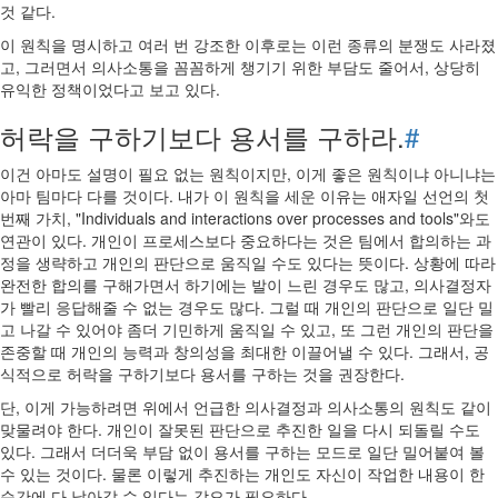
것 같다.
이 원칙을 명시하고 여러 번 강조한 이후로는 이런 종류의 분쟁도 사라졌
고, 그러면서 의사소통을 꼼꼼하게 챙기기 위한 부담도 줄어서, 상당히
유익한 정책이었다고 보고 있다.
허락을 구하기보다 용서를 구하라.
#
이건 아마도 설명이 필요 없는 원칙이지만, 이게 좋은 원칙이냐 아니냐는
아마 팀마다 다를 것이다. 내가 이 원칙을 세운 이유는 애자일 선언의 첫
번째 가치, "Individuals and interactions over processes and tools"와도
연관이 있다. 개인이 프로세스보다 중요하다는 것은 팀에서 합의하는 과
정을 생략하고 개인의 판단으로 움직일 수도 있다는 뜻이다. 상황에 따라
완전한 합의를 구해가면서 하기에는 발이 느린 경우도 많고, 의사결정자
가 빨리 응답해줄 수 없는 경우도 많다. 그럴 때 개인의 판단으로 일단 밀
고 나갈 수 있어야 좀더 기민하게 움직일 수 있고, 또 그런 개인의 판단을
존중할 때 개인의 능력과 창의성을 최대한 이끌어낼 수 있다. 그래서, 공
식적으로 허락을 구하기보다 용서를 구하는 것을 권장한다.
단, 이게 가능하려면 위에서 언급한 의사결정과 의사소통의 원칙도 같이
맞물려야 한다. 개인이 잘못된 판단으로 추진한 일을 다시 되돌릴 수도
있다. 그래서 더더욱 부담 없이 용서를 구하는 모드로 일단 밀어붙여 볼
수 있는 것이다. 물론 이렇게 추진하는 개인도 자신이 작업한 내용이 한
순간에 다 날아갈 수 있다는 각오가 필요하다.