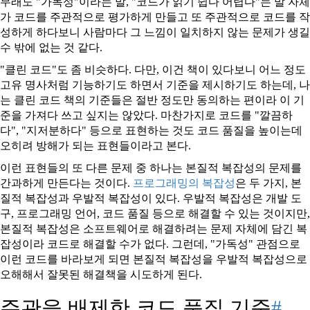
무래도
가독성
이라는 말,
코드가 읽기 쉽다 어렵다
는 말 자체
가 코드를 주관적으로 평가하게 만들고 또 주관적으로 코드를 작
성하게 하다보니 사람마다 그 느낌이 일치하지 않는 문제가 생길
수 밖에 없는 것 같다.
클린 코드
도 좀 비슷하다. 다만, 이건 책이 있다보니 어느 정도
고유 명사처럼 기능하기도 하면서 기준을 제시하기도 하는데, 나
는 클린 코드 책의 기준들은 절반 정도만 동의하는 편이라 이 기
준을 가져다 쓰고 싶지는 않았다. 마찬가지로 코드를 "깔끔하
다", "지저분하다" 등으로 표현하는 것도 코드 품질을 높이는데
오히려 방해가 되는 표현들이라고 본다.
이런 표현들의 또 다른 문제 중 하나는 본질적 복잡성의 문제를
간과하게 만든다는 것이다.
프로그래밍의 복잡성
은 두 가지, 본
질적 복잡성과 우발적 복잡성이 있다. 우발적 복잡성은 개발 도
구, 프로그래밍 언어, 코드 품질 등으로 해결할 수 있는 것이지만,
본질적 복잡성은 소프트웨어로 해결하려는 문제 자체에 담긴 복
잡성이라 코드로 해결할 수가 없다. 그런데, "가독성" 관점으로
이런 코드를 바라보게 되면 본질적 복잡성을 우발적 복잡성으로
오해해서 잘못된 해결책을 시도하게 된다.
주관을 배제한 코드 품질 기준
#