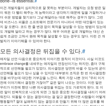
done--is essential.
#
이건 개발자들이 심리적으로 잘 못하는 부분이다. 개발자는 요청 받은 일
이 뭐든 다 빨리 해주는 게 능력이라고 생각하기 때문에 일을 거절하거나
더 쉬운 방법을 찾기보다 그냥 해달라는 대로 해주는 경우가 많다. 그런
데 비즈니스 피플은 소프트웨어 전문가가 아니라서 어떤 대안들이 있는
지 잘 모른다. 코드 한 줄 변경 없이 목적을 달성할 수 있는 방법이 있는데
도 개발해 달라고 하는 경우가 많다. 매우 어려운 길로 개발하는 대신 손
쉽게 조금만 고쳐서 원래 목적을 달성할 수 있는 경우도 많다. 이런 건 개
발자가 이야기해줄 수 있어야 한다.
모든 의사결정은 뒤집을 수 있다.
#
애자일 선언 다음으로 중요하게 이야기한 원칙이 이것이다. 사실 이것도
embrace change를 내세우는 애자일의 연장선이기는 하지만, 좀더 구체
적으로 선언해둘 필요가 있었다. 의사결정은 당연히 바뀔 수 있는데 굳이
선언해둘 필요가 있나 싶을 수 있지만 대부분의 조직은 한 번 의사결정한
것을 바꾸는데 대단한 거부감을 느낀다. 특히 가장 나쁜 것이 "우리 이거
전에 이야기해서 결정한 거잖아?" 같은 말이 나오는 것이다. 이런 말은
우리가 이전에 했던 나쁜 의사결정을 뒤집는 것도 가로막게 된다. 또 이
런 말이 반복적으로 나오게 되면 그 팀은 중요한 의사결정을 내리기 어려
워진다. 되돌릴 수 없는 결정이라는 걸 알고 결정한다면 사람들이 어떻게
행동할까? 절대 실패하지 않는 결정으로 만들기 위해 더 많은 검토를 해