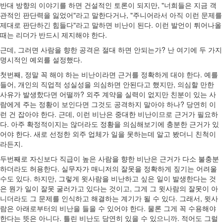
반대 방향의 이야기를 하면 건설적인 토론이 되지만, "너희들은 지금 객
관적인 판단력을 잃었어"라고 말한다거나, "주니어라서 아직 이런 문제를
제대로 판단하긴 힘들다"라고 말하면 비난이 된다. 이런 발언이 튀어나올
때는 리더가 반드시 제지해야 한다.
근데, 그러면 사람을 향한 공격은 절대 하면 안되는가? 난 여기에 두 가지
명시적인 예외를 설정했다.
첫번째, 정말 꼭 해야 하는 비난이라면 근거를 정확하게 대야 한다. 예를
들어, 개인의 직업적 성실성을 의심하면 안된다고 했지만, 의심할 만한
사유가 발생핬다면 어떨까? 외주 계약을 실력이 없지만 친분이 있는 사
람에게 주는 정황이 보인다면 그것도 공격하지 말아야 하나? 당연히 이
런 건 잡아야 한다. 근데, 이런 비난은 중대한 비난이므로 근거가 필요하
다. 아주 확정적이지는 않더라도 정황을 의심해보기에 충분한 근거가 있
어야 한다. 새로 선정한 외주 업체가 일을 못하는데 알고 봤더니 친척이
라든지.
두번째로 자신보다 직급이 높은 사람을 향한 비난은 근거가 다소 불충분
하더라도 허용한다. 실무자가 매니저의 잘못을 정확하게 짚기는 어려울
수도 있다. 하지만, 그렇게 윗사람을 비난하고 싶은 일이 발생한다는 것
은 뭔가 일이 잘못 굴러가고 있다는 것이고, 그게 그 윗사람의 잘못이 아
니더라도 그 문제를 인식하고 해결하는 계기가 될 수 있다. 그래서, 윗사
람은 아래로부터의 비난을 들을 수 있어야 한다. 물론 그게 꼭 수용해야
한다는 뜻은 아니다. 틀린 비난도 당연히 있을 수 있으니까. 적어도 그럴