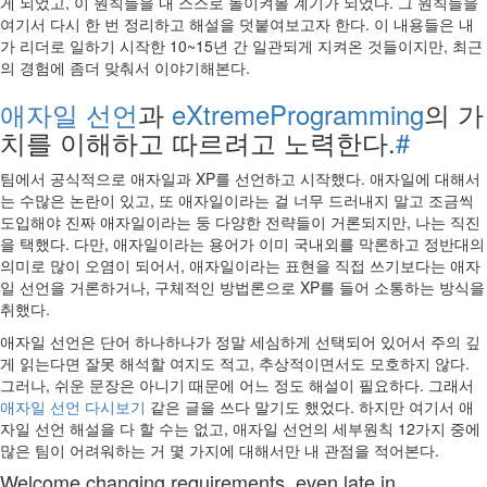
게 되었고, 이 원칙들을 내 스스로 돌이켜볼 계기가 되었다. 그 원칙들을
여기서 다시 한 번 정리하고 해설을 덧붙여보고자 한다. 이 내용들은 내
가 리더로 일하기 시작한 10~15년 간 일관되게 지켜온 것들이지만, 최근
의 경험에 좀더 맞춰서 이야기해본다.
애자일 선언
과
eXtremeProgramming
의 가
치를 이해하고 따르려고 노력한다.
#
팀에서 공식적으로 애자일과 XP를 선언하고 시작했다. 애자일에 대해서
는 수많은 논란이 있고, 또 애자일이라는 걸 너무 드러내지 말고 조금씩
도입해야 진짜 애자일이라는 둥 다양한 전략들이 거론되지만, 나는 직진
을 택했다. 다만, 애자일이라는 용어가 이미 국내외를 막론하고 정반대의
의미로 많이 오염이 되어서, 애자일이라는 표현을 직접 쓰기보다는 애자
일 선언을 거론하거나, 구체적인 방법론으로 XP를 들어 소통하는 방식을
취했다.
애자일 선언은 단어 하나하나가 정말 세심하게 선택되어 있어서 주의 깊
게 읽는다면 잘못 해석할 여지도 적고, 추상적이면서도 모호하지 않다.
그러나, 쉬운 문장은 아니기 때문에 어느 정도 해설이 필요하다. 그래서
애자일 선언 다시보기
같은 글을 쓰다 말기도 했었다. 하지만 여기서 애
자일 선언 해설을 다 할 수는 없고, 애자일 선언의 세부원칙 12가지 중에
많은 팀이 어려워하는 거 몇 가지에 대해서만 내 관점을 적어본다.
Welcome changing requirements, even late in