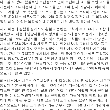
나아갈 수 있다. 본질적인 복잡성으로 인해 복잡해진 코드를 보면 코드를
개선하자고 나서는 대신, 비즈니스를 건드려야 한다. 개발자가 이해하기
도 어려울 정도로 복잡한 코드로 표현되는 비즈니스 로직이라면 비즈니
스를 운영하는 실무자들도 이미 어려움을 겪고 있을 것이다. 그 복잡성이
정말 피할 수 없는 복잡성인지 고민하고 개선 방법을 찾아야 한다.
내가 이전에 경험한 팀에서도 환불과 관련된 규칙이 무려 30개의 조항에
달했었다. 처음에 담당자들과 미팅했을 때는 8개 정도로 정리가 되었었
는데, 알고보니 담당자들도 인지하지 못하는 규칙들이 세세하게 많았고,
개발이 진행되면서 계속 새로운 규칙이 튀어나왔다. 그러니 담당자들도
어떻게 계산해야 할지 모르는 상황이 빈번하게 나오고 개발하기도 어려
웠다. 근데 그 규칙들을 세세하게 뜯어보면 굳이 필요한가 싶은 규칙들이
정말 많았다. 그냥 우리가 월 수백원 손해보면 되는 것, 수천원 손해보면
되는 것, 혹은 아무도 손해보지 않는 것 등등 없애기 쉬운 규칙들이 많았
고, 그런 것들을 하나하나 협의해서 없애나가서 나중에는 10여개의 규칙
으로 정리할 수 있었다.
비즈니스에서 나오는 요구사항은 대개 담당자마다 다른 생각에서 나오고
통일된 기본 원칙 하에서 나오는 것이 아니기 때문에, 이런 걸 다 수용하
다보면 본질적인 복잡성이 끝도 없이 커질 수 있다. 이럴 때 전체 규칙을
다 볼 수 있는 개발자가 비즈니스 규칙도 같이 다듬어 가면 비즈니스 전
체에 이익이 될 수 있다. 나쁜 코드가 나오게 만드는 요구사항은 비즈니
스적으로도 비용을 크게 증가시키는 경우가 많다. 나쁜 냄새의 기원이 본
질적인 것이든 우발적인 것이든 일단 냄새를 맡았으면 개선하려는 시도