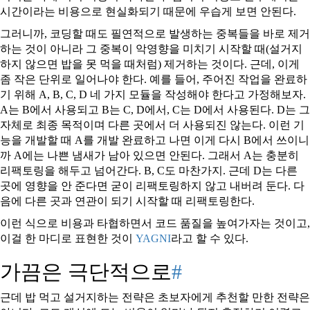
시간이라는 비용으로 현실화되기 때문에 우습게 보면 안된다.
그러니까, 코딩할 때도 필연적으로 발생하는 중복들을 바로 제거
하는 것이 아니라 그 중복이 악영향을 미치기 시작할 때(설거지
하지 않으면 밥을 못 먹을 때처럼) 제거하는 것이다. 근데, 이게
좀 작은 단위로 일어나야 한다. 예를 들어, 주어진 작업을 완료하
기 위해 A, B, C, D 네 가지 모듈을 작성해야 한다고 가정해보자.
A는 B에서 사용되고 B는 C, D에서, C는 D에서 사용된다. D는 그
자체로 최종 목적이며 다른 곳에서 더 사용되진 않는다. 이런 기
능을 개발할 때 A를 개발 완료하고 나면 이게 다시 B에서 쓰이니
까 A에는 나쁜 냄새가 남아 있으면 안된다. 그래서 A는 충분히
리팩토링을 해두고 넘어간다. B, C도 마찬가지. 근데 D는 다른
곳에 영향을 안 준다면 굳이 리팩토링하지 않고 내버려 둔다. 다
음에 다른 곳과 연관이 되기 시작할 때 리팩토링한다.
이런 식으로 비용과 타협하면서 코드 품질을 높여가자는 것이고,
이걸 한 마디로 표현한 것이
YAGNI
라고 할 수 있다.
가끔은 극단적으로
#
근데 밥 먹고 설거지하는 전략은 초보자에게 추천할 만한 전략은