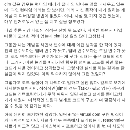
elm 같은 경우는 런타임 에러가 절대 안 난다는 것을 내세우고 있는
데, 과연 런타임 에러는 안 났지만, 에러 대신 동작이 내가 원하는 게
아닐 때 디버깅할 방법이 없었다. 아니, 사실 몇 가지 있긴 했는데,
매우 번거로워서 없는 셈 치고 싶을 정도였다.
타입 추론 + 강 타입의 장점은 전혀 못 느꼈다. 파이썬 하면서 타입
때문에 고생한 적이 없는데 elm에선 훨씬 많이 고생했다.
그동안 나는 개발을 하면서 변수에 대해 이런 생각을 한 적이 있다.
전역 변수보다는 멤버 변수가 낫고, 멤버 변수보다는 로컬 변수가 낫
고, 로컬 변수보다는 변수가 없는 게 낫다. 상태는 좋은 코드의 적이
다. 그래서, 이런 논리를 따라가면 함수형 언어로 코드를 짜면 좋은
코드가 나올 것이라고 생각했었다. 그렇지만 실제로 해본 결과는 잘
실감이 되지 않았다. 아직 익숙하지 않아서 그런 것일까?
그렇다고 코드 품질이 더 나쁘다고 말하고 싶진 않다. 겉으로 보기에
지저분해보이지만, 정상적인(elm의 경우 Task가 필요 없는) 경우의
코드는 리팩토링하기가 무척 쉬워서 일단 짜놓고 설계를 뜯어고치
기가 쉬웠다. 미학적인 느낌과 별개로 코드의 구조가 더 깔끔하게 나
올 수 있을 것 같기는 하다.
아직 완전히 포기하진 않았다. 일단 elm은 virtual dom 구현 방식이
꽤 매력적이었지만, 자료가 너무 부족해서 포기했는데, reasonml은
자료가 비교적 많고 페이스북이 서포트하고 있어서 한 번 더 시도해