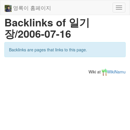
영록이 홈페이지
Toggl
naviga
Backlinks of 일기
장/2006-07-16
Backlinks are pages that links to this page.
Wiki at
WikiNamu