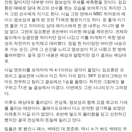
안된 말이지만 대부분 아마 염보성의 우세를 예측했을 것이다. 임요
환은 때때로 당대 최고의 선수를 꺾는 모습을 보여주기도 하지만 그
저 그런 선수에게 지기도 한다. 사실 그런 면에서 MBC 히어로의 에
이스 염보성과 붙게 된 것은 T1에겐 행운이기도 하다. 운 좋게 이기
면 좋은 거고 지더라도 상대 에이스에게 한 판 내주는 거니까 별 부
담 없다. 그런데 임요환은 초반부터 이러한 예상을 깨뜨린다. 견제와
빌드에서 눈꼽만큼 씩이지만 앞서 나갔고 이를 타개하기 위한 염보
성의 작전까지 눈치채고 대비했다. 정말 한 타이밍만 버티면 낙승으
로 가는 순간, 근데 그 순간을 노리고 염보성이 치고 나왔고 한 방에
뚫려버렸다. 결국 경기 내용은 예상과 달랐지만 경기 결과는 예상대
로.
사실 엔트리를 보자마자 딱 4:1이라는 생각이 들었다. 임요환은 프
로리그 결승전에 나와서 이긴 적이 거의 없다. SKY 프로리그에선 아
마도 전무하고 팀리그 결승에선 1승을 올렸다. 하지만 그럼에도 불
구하고 T1은 늘 결승에서 이겼다. 이번에도 그런 시나리오가 그려졌
다.
이후도 예상대로 흘러갔다. 전상욱, 염보성과 함께 요즘 최고의 기세
를 올리는 테란이다. 플레이오프에서 다소 빈약한 경기력을 보였던
이재호가 이길 리가 없었다. 초반에 빌드의 불리함을 딛고 선전하긴
했지만 결국 전상욱의 돈질에 밀리고 만다.
팀플은 못 봤으니 패스, 박태민 대 문준희. 역시 누가 봐도 박태민 우