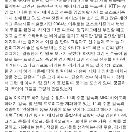
오기도 했지만 최연성 같은 대어를 키워내기도 했고 계속 팀플에만
활약하던 고인규, 윤종민은 이제 메이저리그를 두드린다. KTF는 끊
임 없이 다른 팀에서 에이스급 선수를 영입해왔지만 늘 포스트시즌
에서 실패했고 CJ도 선수 전원이 에이스라는 소리도 듣고 많은 개인
리그 우승자를 배출했지만 2004년 이후로는 포스트시즌에서 번번
이 무릎을 꿇었다. 하지만 T1은 다르다. 정규리그에선 부진할 때도
있고 슬로우 스타터라는 비아냥을 듣기도 하지만 정말 중요한 경기,
이겨야 하는 경기에서 이길 줄 안다. 그렇다고 선수들이 모두 늘 개
인리그에서 좋은 성적을 내는 것은 아니다. 바로 최근 시즌의 양대
리그에는 결승전에 한 명도 보내지 못했다. 하지만 그런 선수들이 팀
으로 붙는 프로리그의 중요한 경기에서 그런 정상급 선수를 만나면
이겨낸다. 스타크래프트 경기는 팀 경기라고 해도 결국 1:1, 2:2로
한 경기씩 하기 때문에 딱히 팀웍이란 게 승패 자체에 영향을 미치지
않을 것도 같은데 T1은 그게 아니다. 단순히 선수 하나하나가 강해
서 그런 게 아니라 팀 전체가 뭉쳤을 때 풍기는 포스가 있다. 궁금하
다. 무엇이 그들을 그렇게 만들었는지.
감독 이야기도 하지 않을 수 없다. T1의 주훈 감독과 MBC 히어로의
하태기 감독. 몇 년째 프로리그를 재패하고 있는 T1의 주훈 감독의
역량이야 인정하지 않을 사람이 없을 것이다. 그리고 하태기 감독,
비록 T1에 지긴 했지만 에시당초 출발선이 달랐던 것을 감안한다면,
그리고 준플레이오프, 플레이오프에서 보여준 선수 기용, 신예를 발
굴하고 키워내는 능력, 적절한 스카웃을 생각해본다면 주훈, 김가을