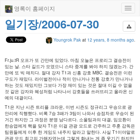
영록이 홈페이지
Toggl
naviga
일기장/2006-07-30
Youngrok Pak
at
12 years, 8 months ago
.
Fr.ju.tR 오프가 또 간만에 있었다. 마침 오늘은 프로리그 결승전이
있는 날. 스타 길드가 모였으니 스타 중계를 봐야 하지 않겠는가. 간
만에 또 빅 매치다. 절대 강자 T1과 신흥 강호 MBC. 결승전은 이런
구도가 재밌다. 라이벌전이나 적이 만나거나 전통 강호가 만나거나
하는 것도 재밌지만 그보다 가장 재미 있는 것은 절대 이길 수 없을
것 같은 강자와 혜성처럼 나타나서 강호들을 쓰러뜨리고 올라온 신
예의 대결이다.
T1은 지난 시즌 트리플 크라운, 이번 시즌도 정규리그 우승으로 광
안리에 직행했다. 비록 7승 3패가 3팀이 나와서 승점차로 우승이 된
거긴 하지만 그 과정은 분명 남다르다. 소울팀과의 대결, 임요환이
한승엽에게 핵을 맞자 T1은 이걸 관광 모드로 간주하고 주훈 감독은
팀원들에게 이후 한 게임도 내주지 말라고 말한다. 사실 T1이야말로
관광 모드 최고의 가해자였는데 그렇게 화내는 게 좀 웃기긴 하지만