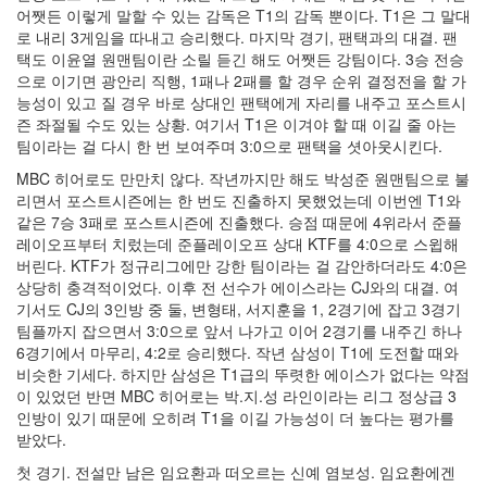
어쨋든 이렇게 말할 수 있는 감독은 T1의 감독 뿐이다. T1은 그 말대
로 내리 3게임을 따내고 승리했다. 마지막 경기, 팬택과의 대결. 팬
택도 이윤열 원맨팀이란 소릴 듣긴 해도 어쨋든 강팀이다. 3승 전승
으로 이기면 광안리 직행, 1패나 2패를 할 경우 순위 결정전을 할 가
능성이 있고 질 경우 바로 상대인 팬택에게 자리를 내주고 포스트시
즌 좌절될 수도 있는 상황. 여기서 T1은 이겨야 할 때 이길 줄 아는
팀이라는 걸 다시 한 번 보여주며 3:0으로 팬택을 셧아웃시킨다.
MBC 히어로도 만만치 않다. 작년까지만 해도 박성준 원맨팀으로 불
리면서 포스트시즌에는 한 번도 진출하지 못했었는데 이번엔 T1와
같은 7승 3패로 포스트시즌에 진출했다. 승점 때문에 4위라서 준플
레이오프부터 치렀는데 준플레이오프 상대 KTF를 4:0으로 스윕해
버린다. KTF가 정규리그에만 강한 팀이라는 걸 감안하더라도 4:0은
상당히 충격적이었다. 이후 전 선수가 에이스라는 CJ와의 대결. 여
기서도 CJ의 3인방 중 둘, 변형태, 서지훈을 1, 2경기에 잡고 3경기
팀플까지 잡으면서 3:0으로 앞서 나가고 이어 2경기를 내주긴 하나
6경기에서 마무리, 4:2로 승리했다. 작년 삼성이 T1에 도전할 때와
비슷한 기세다. 하지만 삼성은 T1급의 뚜렷한 에이스가 없다는 약점
이 있었던 반면 MBC 히어로는 박.지.성 라인이라는 리그 정상급 3
인방이 있기 때문에 오히려 T1을 이길 가능성이 더 높다는 평가를
받았다.
첫 경기. 전설만 남은 임요환과 떠오르는 신예 염보성. 임요환에겐