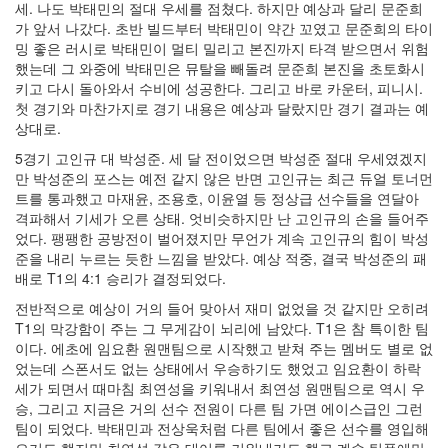
세. 나도 박태민의 절대 우세를 점쳤다. 하지만 예상과 달리 문준희
가 앞서 나갔다. 초반 빌드부터 박태민이 약간 꼬였고 문준희의 타이
밍 좋은 러시로 박태민이 멀티 밀리고 본진까지 타격 받으면서 위험
했는데 그 와중에 박태민은 뮤탈을 빼돌려 문준희 본진을 초토화시
키고 다시 돌아와서 수비에 성공한다. 그리고 바로 카운터, 피니시.
첫 경기와 마찬가지로 경기 내용은 예상과 달랐지만 경기 결과는 예
상대로.
5경기 고인규 대 박성준. 세 달 전이었으면 박성준 절대 우세였겠지
만 박성준의 포스는 예전 같지 않은 반면 고인규는 최근 듀얼 토너먼
트를 통과했고 마재윤, 조용호, 이윤열 등 정상급 선수들을 연달아
격파해서 기세가 오른 상태. 엇비슷하지만 난 고인규의 손을 들어주
었다. 팽팽한 공방전이 벌어졌지만 무언가 계속 고인규의 힘이 박성
준을 내리 누르는 듯한 느낌을 받았다. 예상 적중, 결국 박성준의 패
배로 T1의 4:1 승리가 결정되었다.
전반적으로 예상이 거의 들어 맞아서 재미 없었을 것 같지만 오히려
T1의 막강함이 주는 그 무게감이 뇌리에 남았다. T1은 참 특이한 팀
이다. 에초에 임요환 원맨팀으로 시작했고 받쳐 주는 멤버도 별로 없
었는데 스폰서도 없는 상태에서 우승하기도 했었고 임요환이 하락
세가 되면서 때마침 최연성을 키워내서 최연성 원맨팀으로 역시 우
승, 그리고 지금은 거의 선수 전원이 다른 팀 가면 에이스급인 그런
팀이 되었다. 박태민과 전상욱처럼 다른 팀에서 좋은 선수를 영입해