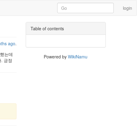
login
Table of contents
nths ago
.
 했는데
Powered by
WikiNamu
. 긍정