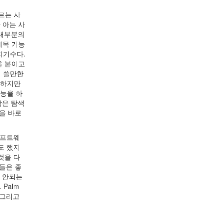
르는 사
 아는 사
 대부분의
제목 기능
지기수다.
을 붙이고
럭 쓸만한
 하지만
기능을 하
람은 탐색
을 바로
소프트웨
도 했지
것을 다
람들은 좋
게 안되는
Palm
 그리고