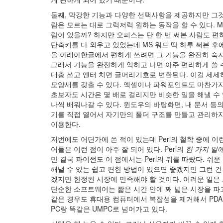
둘째, 막강한 기능과 다양한 선택사항을 제공하지만 그것
람은 모르는 대로 그럭저럭 원하는 동작을 할 수 있다. 
람이 있을까? 하지만 오피스는 단 한 번 써본 사람도 편
단축키를 다 외우고 있었는데 MS 워드 딱 하루 써본 후
을 아래아한글에서 편하게 쓰려면 그 기능을 완전히 숙지
그래서 기능을 완전하게 익히고 나면 아주 편리하게 쓸 수
대충 쓰고 엔터 치면 글머리기호로 변환된다. 이걸 세
모양새를 갖출 수 있다. 엑셀이나 파워포인트도 마찬가지
초보자도 시간은 몇 배로 걸리지만 비슷한 일을 해낼 수
나씩 배워나갈 수 있다. 윈도우의 바탕화면, 내 문서 등
기를 직접 열어서 자기만의 폴더 구조를 만들고 관리하
이용한다.
저번에도 어딘가에 쓴 적이 있는데 Perl의 철학 중에 이
어들은 이런 점이 아주 잘 되어 있다. Perl의
한 가지 일
만 결국 파이썬도 이 점에서는 Perl의 뒤를 따랐다. 쉬
해낼 수 있는 쉽고 편한 방법이 있으면 좋겠지만 그런 건
겠지만 한정된 시장에 만족해야 할 것이다. 어려운 일은
단순한 소프트웨어는 짧은 시간 안에 꽤 넓은 시장을 파고
같은 경우도 휴대용 컴퓨터에서 복잡성을 제거해서 PDA 시
PC랑 똑같은 UMPC로 넘어가고 있다.