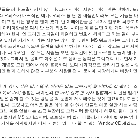
들을 죄다 노출시키지 않는다. 그래서 아는 사람은 아는 만큼 편하게, 모
MS 오피스가 대표적인 예다. 오피스 중 단 한 제품만이라도 모든 기능을 다
하다고 말하는 경우를 많이 봤다. 난 아래아한글을 1.52 시절부터 써왔고
에 아래아한글은 다시 안 쓰게 되었다. 차이는 예를 들면 이런 거다. 목록/
해야 한다. 안 그러면 스타일이 뒤얽히고 번호가 뒤바뀌고 하는 일이 부
 있지만 거기까지 가는 사람은 많지 않다. 반면 MS 워드에서는 그냥 1.
세하게 조정하고 싶으면 옵션을 열어야 하지만 대개는 열지 않고도 그럭저
다. 파워포인트 잘 쓰는 사람들 보면 순식간에 멋진 자료를 만들어 낸다.
 있다. 그래서 잘 몰라도 아쉬운 대로 원하는 동작은 그럭저럭 해내면서 
의 개념도 그런 면에서 아주 훌륭하다. 보다 체계적으로 관리하고 싶은 사
지만 컴과 친하지 않은 대부분의 사람들은 내 문서에 저장하거나 바탕화면
런 게 있다.
쉬운 일은 쉽게, 어려운 일도 그럭저럭 할 만하게.
잘 팔리는 
에 여러 가지 방법
은 파이썬의
한 가지 일에 한 가지 방법
에게 비판을 받기
운 일은 쉽게 할 수 있는 방법을 딱 눈앞에 제시해주는 것이 필요하다. 모든 
 없다. 그렇다고 어려운 일은 아예 할 수 없게 만들면 쉬운 일만 하는 사
 그냥 쉬운 일보다는 조금 복잡해도 그럭저럭 할 만하게 해주면 된다. 그
 들지만 MS 오피스처럼, 포토샵처럼 킬러 애플리케이션이 될 수는 없다. 
장을 장악했지만 이제 시류는 뭐든 다 할 수 있는 Window CE 계열로,