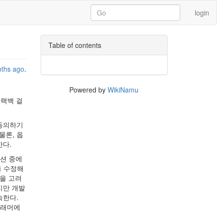
login
Table of contents
nths ago
.
Powered by
WikiNamu
트랙백 걸
 동의하기
물론, 옵
한다.
옵션 중에
을 수정해
담을 고려
지만 개발
속한다.
그래머에