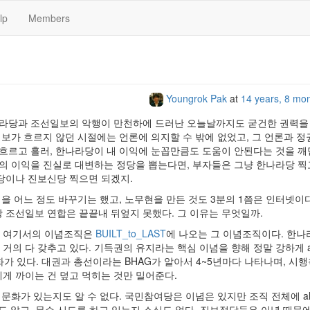
lp
Members
Youngrok Pak
at
14 years, 8 mo
한나라당과 조선일보의 악행이 만천하에 드러난 오늘날까지도 굳건한 권력을
보가 흐르지 않던 시절에는 언론에 의지할 수 밖에 없었고, 그 언론과 정
 흐르고 흘러, 한나라당이 내 이익에 눈꼽만큼도 도움이 안된다는 것을 
신의 이익을 진실로 대변하는 정당을 뽑는다면, 부자들은 그냥 한나라당 찍
당이나 진보신당 찍으면 되겠지.
형을 어느 정도 바꾸기는 했고, 노무현을 만든 것도 3분의 1쯤은 인터넷이다
 조선일보 연합은 끝끝내 뒤엎지 못했다. 그 이유는 무엇일까.
. 여기서의 이념조직은
BUILT_to_LAST
에 나오는 그 이념조직이다. 한
거의 다 갖추고 있다. 기득권의 유지라는 핵심 이념을 향해 정말 강하게 al
문화가 있다. 대권과 총선이라는 BHAG가 알아서 4~5년마다 나타나며, 시
게 까이는 건 덮고 먹히는 것만 밀어준다.
문화가 있는지도 알 수 없다. 국민참여당은 이념은 있지만 조직 전체에 al
도 않고, 무슨 시도를 하고 있는지 소식도 없다. 진보정당들은 이념 때문