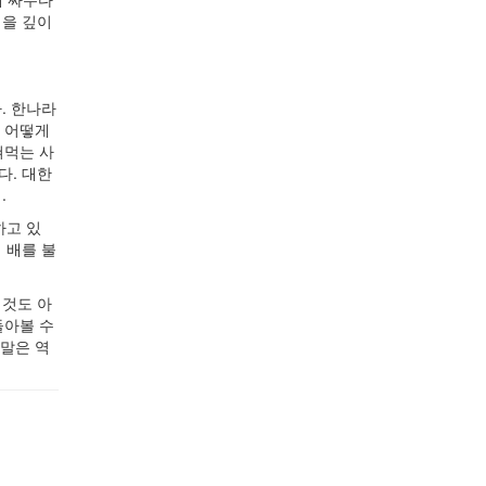
념을 깊이
. 한나라
로 어떻게
쳐먹는 사
다. 대한
.
하고 있
 배를 불
 것도 아
돌아볼 수
 말은 역