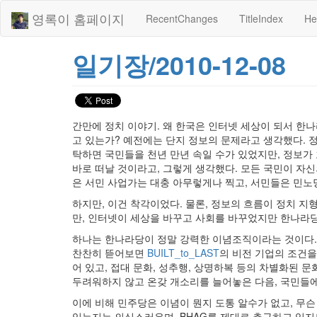
영록이 홈페이지
RecentChanges
TitleIndex
He
일기장/2010-12-08
간만에 정치 이야기. 왜 한국은 인터넷 세상이 되서 
고 있는가? 예전에는 단지 정보의 문제라고 생각했다. 정
탁하면 국민들을 천년 만년 속일 수가 있었지만, 정보가
바로 떠날 것이라고, 그렇게 생각했다. 모든 국민이 자
은 서민 사업가는 대충 아무렇게나 찍고, 서민들은 민노
하지만, 이건 착각이었다. 물론, 정보의 흐름이 정치 지
만, 인터넷이 세상을 바꾸고 사회를 바꾸었지만 한나라당
하나는 한나라당이 정말 강력한 이념조직이라는 것이다
찬찬히 뜯어보면
BUILT_to_LAST
의 비전 기업의 조건을 
어 있고, 접대 문화, 성추행, 상명하복 등의 차별화된 
두려워하지 않고 온갖 개소리를 늘어놓은 다음, 국민들에
이에 비해 민주당은 이념이 뭔지 도통 알수가 없고, 무슨 
있는지는 의심스러우며, BHAG를 제대로 추구하고 있지