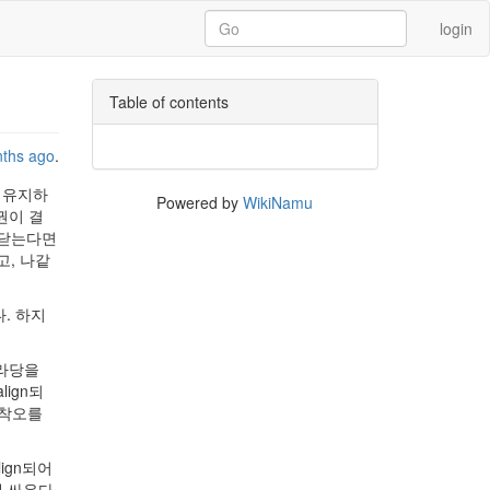
login
Table of contents
nths ago
.
 유지하
Powered by
WikiNamu
권이 결
깨닫는다면
고, 나같
. 하지
나라당을
ign되
행착오를
ign되어
에 싸우다