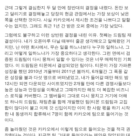
근데 그렇게 결심한지 두 달 만에 정반대의 결정을 내렸다. 돈만 보
고 달리기로 결정해놓고 당장의 현금 관점에서는 가장 보상이 낮은
쪽을 선택한 것이다. 사실 카카오에서 제시한 조건을 나쁘다고 말할
수는 없지만, 그래도 최근 1년 간 받은 오퍼 중에는 가장 낮았다.
그럼에도 불구하고 이런 상반된 결정을 내린 이유. 첫째는 드림팀 재
결성이다. 내가 오픈마루 다닐 때부터 줄곧 생각해오고 말해왔던 거
지만, 난 어떤 회사에서, 무슨 일을 하느냐보다 누구와 일하느냐, 그
리고 어떻게 일하느냐가 가장 중요하다고 생각한다. 그런 면에서 검
증된 드림팀이 다시 뭉쳐서 일할 수 있다는 것은 너무 매력적인 기회
였다. 이 드림팀은 티몬에서 결성되었던 팀이다. 티몬이 가장 가파른
성장을 했던 2010년 겨울부터 2011년 봄까지, 6개월간 그 폭풍 같
은 성장을 불과 다섯 명으로 버텨냈었고, 내가 들어갈 때만 해도 밤
12시만 되면 다운되던 사이트였지만 2개월 만에 다른 경쟁사들보다
높은 성능과 안정성을 이뤄냈고 그때까지만 해도 더 복잡한 비즈니
스 로직을 커버했다. 그 멤버들이 그대로 다시 뭉치고 거기에 더해
또 하나의 드림팀, 채팅촌을 함께 개발했던 팀(티몬 드림팀과 교집
합이 많다)이 붙고 이제 갓 신입이지만 이미 한 사람 몫을 하기 시작
한 내 동생까지 합류해서 7명이 함께 카카오에 팀으로 들어가는 것
이다.
좀 놀라웠던 것은 카카오에서 이렇게 팀으로 들어오는 것을 적극 권
장한다는 것이다. 지금껏 팀 그대로 들어오라는 제안은 많았지만 대