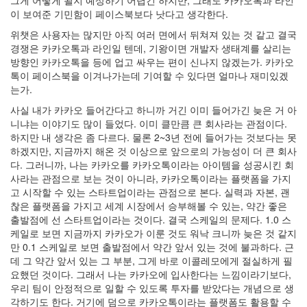
그게 어떻게 될지 예상하기 어렵긴 하지만, 그래도 카카오톡과 라인
이 보여준 기민함이 페이스북보다 낫다고 생각한다.
위챗은 사용자는 많지만 아직 여러 면에서 뒤쳐져 있는 것 같고 결국
경쟁은 카카오톡과 라인일 텐데, 기왕이면 개발자 생태계를 살리는
방향인 카카오톡을 등에 업고 싸우는 편이 신나지 않겠는가. 카카오
톡이 페이스북을 이겨나가는데 기여할 수 있다면 얼마나 재미있겠
는가.
사실 내가 카카오 들어간다고 하니까 거긴 이미 들어가긴 늦은 거 아
니냐는 이야기도 많이 들었다. 이미 클만큼 큰 회사라는 관점이다.
하지만 내 생각은 좀 다르다. 물론 2~3년 전에 들어가는 것보다는 못
하겠지만, 지금까지 해온 것 이상으로 앞으로의 가능성이 더 큰 회사
다. 그러니까, 나는 카카오를 카카오톡이라는 아이템을 성공시킨 회
사라는 관점으로 보는 것이 아니라, 카카오톡이라는 플랫폼을 가지
고 시작할 수 있는 스타트업이라는 관점으로 본다. 실력과 자본, 괜
찮은 플랫폼을 가지고 세계 시장에서 승부해볼 수 있는, 약간 좋은
출발점에 선 스타트업이라는 것이다. 결국 스케일의 문제다. 1.0 스
케일로 보면 지금까지 카카오가 이룬 것도 워낙 크니까 늦은 것 같지
만 0.1 스케일로 보면 출발점에서 약간 앞서 있는 것에 불과하다. 근
데 그 약간 앞서 있는 그 부분, 그게 바로 이콜레모에게 절실하게 필
요했던 것이다. 그래서 나는 카카오에 입사한다는 느낌이라기보다,
우리 팀이 안정적으로 일할 수 있도록 투자를 받았다는 개념으로 생
각하기도 한다. 거기에 덤으로 카카오톡이라는 플랫폼도 활용할 수