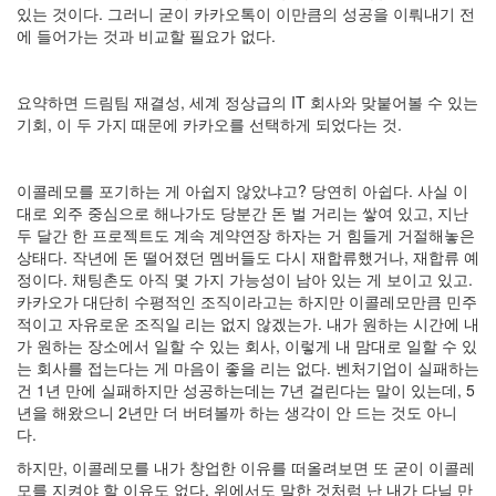
있는 것이다. 그러니 굳이 카카오톡이 이만큼의 성공을 이뤄내기 전
에 들어가는 것과 비교할 필요가 없다.
요약하면 드림팀 재결성, 세계 정상급의 IT 회사와 맞붙어볼 수 있는
기회, 이 두 가지 때문에 카카오를 선택하게 되었다는 것.
이콜레모를 포기하는 게 아쉽지 않았냐고? 당연히 아쉽다. 사실 이
대로 외주 중심으로 해나가도 당분간 돈 벌 거리는 쌓여 있고, 지난
두 달간 한 프로젝트도 계속 계약연장 하자는 거 힘들게 거절해놓은
상태다. 작년에 돈 떨어졌던 멤버들도 다시 재합류했거나, 재합류 예
정이다. 채팅촌도 아직 몇 가지 가능성이 남아 있는 게 보이고 있고.
카카오가 대단히 수평적인 조직이라고는 하지만 이콜레모만큼 민주
적이고 자유로운 조직일 리는 없지 않겠는가. 내가 원하는 시간에 내
가 원하는 장소에서 일할 수 있는 회사, 이렇게 내 맘대로 일할 수 있
는 회사를 접는다는 게 마음이 좋을 리는 없다. 벤처기업이 실패하는
건 1년 만에 실패하지만 성공하는데는 7년 걸린다는 말이 있는데, 5
년을 해왔으니 2년만 더 버텨볼까 하는 생각이 안 드는 것도 아니
다.
하지만, 이콜레모를 내가 창업한 이유를 떠올려보면 또 굳이 이콜레
모를 지켜야 할 이유도 없다. 위에서도 말한 것처럼 난 내가 다닐 만