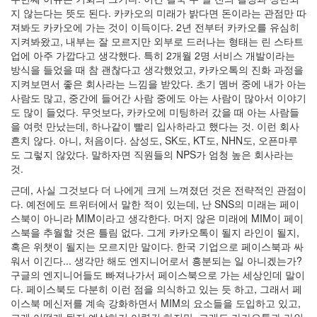
지 않는다는 뜻도 된다. 카카오의 미래가 밝다면 돈이라는 관점만 따
져봐도 카카오에 가는 것이 이득이다. 2년 전부터 카카오를 유심히
지켜봐왔고, 내부는 잘 모르지만 외부로 드러나는 형태는 린 스타트
업에 아주 가깝다고 생각했다. 특히 2개월 2명 서비스 개발이라는
방식을 들었을 때 참 괜찮다고 생각했었고, 카카오톡의 진화 과정을
지켜보면서 좋은 회사라는 느낌을 받았다. 초기 멤버 중에 내가 아는
사람도 많고, 중간에 들어간 사람 중에도 아는 사람이 많아서 이야기
도 많이 들었다. 무엇보다, 카카오에 미팅하러 갔을 때 아는 사람들
을 여럿 만났는데, 하나같이 빨리 입사하라고 했다는 것. 이런 회사
흔치 않다. 아니, 처음이다. 삼성도, SK도, KT도, NHN도, 오픈마루
도 그렇지 않았다. 말하자면 직원들의 NPS가 엄청 높은 회사라는
것.
근데, 사실 그것보다 더 나에게 크게 느껴졌던 것은 전략적인 관점이
다. 예전에도 트위터에서 말한 적이 있는데, 난 SNS의 미래는 페이
스북이 아니라 MIM이라고 생각한다. 머지 않은 미래에 MIM이 페이
스북을 추월할 것은 틀림 없다. 그게 카카오톡이 될지 라인이 될지,
혹은 위챗이 될지는 모르지만 말이다. 한국 기업으로 페이스북과 싸
워서 이긴다... 생각만 해도 엔지니어로서 흥분되는 일 아니겠는가?
구글의 엔지니어들도 빠져나가서 페이스북으로 가는 세상인데 말이
다. 페이스북도 다분히 이런 점을 의식하고 있는 듯 하고, 그래서 페
이스북 메신저를 계속 강화하면서 MIM의 요소들을 도입하고 있고,