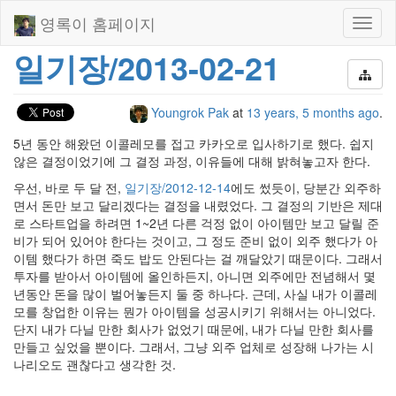
영록이 홈페이지
Toggl
naviga
일기장/2013-02-21
Youngrok Pak
at
13 years, 5 months ago
.
5년 동안 해왔던 이콜레모를 접고 카카오로 입사하기로 했다. 쉽지
않은 결정이었기에 그 결정 과정, 이유들에 대해 밝혀놓고자 한다.
우선, 바로 두 달 전,
일기장/2012-12-14
에도 썼듯이, 당분간 외주하
면서 돈만 보고 달리겠다는 결정을 내렸었다. 그 결정의 기반은 제대
로 스타트업을 하려면 1~2년 다른 걱정 없이 아이템만 보고 달릴 준
비가 되어 있어야 한다는 것이고, 그 정도 준비 없이 외주 했다가 아
이템 했다가 하면 죽도 밥도 안된다는 걸 깨달았기 때문이다. 그래서
투자를 받아서 아이템에 올인하든지, 아니면 외주에만 전념해서 몇
년동안 돈을 많이 벌어놓든지 둘 중 하나다. 근데, 사실 내가 이콜레
모를 창업한 이유는 뭔가 아이템을 성공시키기 위해서는 아니었다.
단지 내가 다닐 만한 회사가 없었기 때문에, 내가 다닐 만한 회사를
만들고 싶었을 뿐이다. 그래서, 그냥 외주 업체로 성장해 나가는 시
나리오도 괜찮다고 생각한 것.