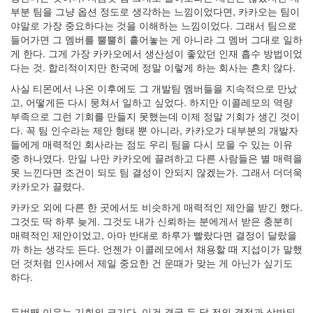
부분 팀을 그냥 옵션 정도로 생각하는 느낌이었다면, 카카오는 팀이
야말로 가장 중요하다는 것을 이해하는 느낌이었다. 그래서 팀으로
들어가면 그 멤버를 뿔뿔히 흩어놓는 게 아니라 그 멤버 그대로 일하
게 한다. 그게 가장 카카오에서 생산성이 좋았던 인재 흡수 방법이었
다는 것. 합리적이지만 한국에 정말 이렇게 하는 회사는 흔치 않다.
사실 티몬에서 나온 이후에도 그 개발팀 멤버들을 지속적으로 만났
고, 어떻게든 다시 뭉쳐서 일하고 싶었다. 하지만 이콜레모의 역량
부족으로 그런 기회를 만들지 못했는데 이제 정말 기회가 생긴 것이
다. 꼭 팀 인수라는 제안 형태 뿐 아니라, 카카오가 대부분의 개발자
들에게 매력적인 회사라는 점도 우리 팀을 다시 모을 수 있는 이유
중 하나였다. 만일 나만 카카오에 끌려하고 다른 사람들은 별 매력을
못 느낀다면 조건이 되도 팀 결성이 안되지 않겠는가. 그래서 더더욱
카카오가 끌렸다.
카카오 외에 다른 한 곳에서도 비슷하게 매력적인 제안을 받긴 했다.
그것도 딱 하루 늦게. 그것도 내가 신뢰하는 분에게서 받은 충분히
매력적인 제안이었고, 아마 반대로 하루가 빨랐다면 결정이 달랐을
까 하는 생각도 든다. 언젠가 이콜레모에서 채용할 때 지섭이가 말했
던 것처럼 인사에서 제일 중요한 건 운때가 맞는 게 아닌가 싶기도
하다.
두번째 이유는 기회의 크기다. 이건 결국 두 달 전의 결정과 상반되