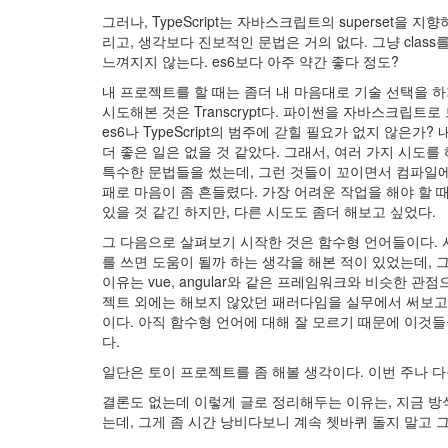
그러나, TypeScript는 자바스크립트의 superset을 지
리고, 생각보다 진보적인 문법은 거의 없다. 그냥 class를 
느껴지지 않는다. es6보다 아주 약간 좋다 정도?
내 프로젝트를 할 때는 좀더 내 마음대로 기술 선택을 하
시도해본 것은 Transcrypt다. 파이썬을 자바스크립트
es6나 TypeScript의 범주에 갇힐 필요가 없지 않
더 좋은 일은 없을 것 같았다. 그래서, 여러 가지 시도를
특수한 문법들을 썼는데, 그런 것들이 꼬이면서 컴파일에 
패로 마음이 좀 흔들렸다. 가장 어려운 작업을 해야 할 
있을 것 같긴 하지만, 다른 시도도 좀더 해보고 싶었다.
그 다음으로 살펴보기 시작한 것은 함수형 언어들이다.
를 쓰면 도움이 될까 하는 생각을 해본 적이 있었는데, 
이유는 vue, angular와 같은 프레임워크와 비슷한 관
젝트 외에는 해보지 않았던 패러다임을 실무에서 써보고 싶다는 욕구
이다. 아직 함수형 언어에 대해 잘 모르기 때문에 이것
다.
일단은 토이 프로젝트를 좀 해볼 생각이다. 이번 주나 다
결론도 없는데 이렇게 글로 정리해두는 이유는, 지금 방
는데, 그게 좀 시간 낭비다보니 계속 쳇바퀴 돌지 말고 