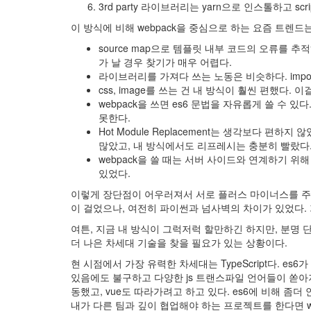
3rd party 라이브러리는 yarn으로 인스톨하고 sc
이 방식에 비해 webpack을 중심으로 하는 요즘 트렌드
source map으로 템플릿 내부 코드의 오류를 추
가 날 경우 찾기가 매우 어렵다.
라이브러리를 가져다 쓰는 노동은 비슷하다. impor
css, image를 쓰는 건 내 방식이 훨씬 편했다. 
webpack을 쓰면 es6 문법을 자유롭게 쓸 수 있
못한다.
Hot Module Replacement는 생각보다 편
많았고, 내 방식에서도 리프레시는 충분히 빨랐다
webpack을 쓸 때는 서버 사이드와 연계하기 위
있었다.
이렇게 장단점이 어우러져서 서로 플러스 마이너스를 주고
이 걸었으나, 여전히 파이썬과 넘사벽의 차이가 있었다. 
여튼, 지금 내 방식이 그럭저럭 할만하긴 하지만, 분명 단
더 나은 차세대 기술을 찾을 필요가 있는 상황이다.
현 시점에서 가장 유력한 차세대는 TypeScript다. e
있음에도 불구하고 다양한 js 트랜스파일 언어들이 쏟아져 나오
동했고, vue도 따라가려고 하고 있다. es6에 비해 좀
내가 다른 팀과 깊이 협업해야 하는 프로젝트를 한다면 webpack(또