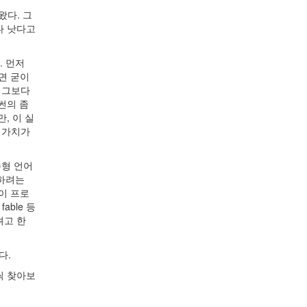
왔다. 그
보다 낫다고
. 먼저
다면 굳이
면 그보다
썬의 좀
, 이 실
 가치가
수형 언어
택하려는
토이 프로
able 등
려고 한
다.
씩 찾아보