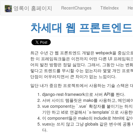
영록이 홈페이지
RecentChanges
TitleIndex
He
차세대 웹 프론트엔드
최근 수년 간 웹 프론트엔드 개발은 webpack을 중심으로 언어는
한 이 프레임워크들은 이전까지 어떤 다른 UI 프레임워크
어의 발전 방향은 정말 싫었다. 그래서, 그동안 나는 변화
렇다고 트렌드를 무시할 수는 없는지라 몇몇 개인 프로젝
단점이 어우러지면서 큰 차이가 없는 느낌이다.
일단 내가 중요한 프로젝트에서 사용하는 기술 스택은 대
django-rest-framework으로 서버 API를 짠다.
서버 사이드 템플릿은 mako를 사용하고, 메인페이지는
vue component는 `.vue` 확장자를 붙이기는 하
기만 하고 id로 연결해서 `x-template`으로 사용한
이 component들은 mako의 include로 html에
vuex는 쓰지 않고 그냥 globals 같은 변수에 공통 데
다.