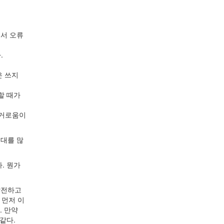
에서 오류
.
은 쓰지
 할 때가
번거로움이
기대를 많
. 뭔가
 발전하고
 먼저 이
. 만약
 같다.