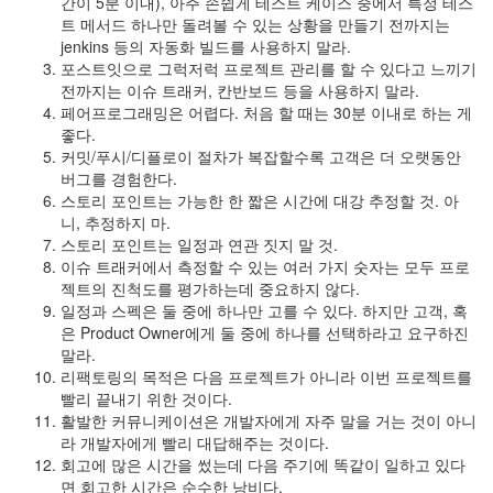
간이 5분 이내), 아주 손쉽게 테스트 케이스 중에서 특정 테스
트 메서드 하나만 돌려볼 수 있는 상황을 만들기 전까지는
jenkins 등의 자동화 빌드를 사용하지 말라.
포스트잇으로 그럭저럭 프로젝트 관리를 할 수 있다고 느끼기
전까지는 이슈 트래커, 칸반보드 등을 사용하지 말라.
페어프로그래밍은 어렵다. 처음 할 때는 30분 이내로 하는 게
좋다.
커밋/푸시/디플로이 절차가 복잡할수록 고객은 더 오랫동안
버그를 경험한다.
스토리 포인트는 가능한 한 짧은 시간에 대강 추정할 것. 아
니, 추정하지 마.
스토리 포인트는 일정과 연관 짓지 말 것.
이슈 트래커에서 측정할 수 있는 여러 가지 숫자는 모두 프로
젝트의 진척도를 평가하는데 중요하지 않다.
일정과 스펙은 둘 중에 하나만 고를 수 있다. 하지만 고객, 혹
은 Product Owner에게 둘 중에 하나를 선택하라고 요구하진
말라.
리팩토링의 목적은 다음 프로젝트가 아니라 이번 프로젝트를
빨리 끝내기 위한 것이다.
활발한 커뮤니케이션은 개발자에게 자주 말을 거는 것이 아니
라 개발자에게 빨리 대답해주는 것이다.
회고에 많은 시간을 썼는데 다음 주기에 똑같이 일하고 있다
면 회고한 시간은 순수한 낭비다.