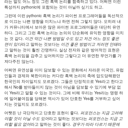
라는 말도 어느 정도 그런 흑백 논리를 함축하고 있다. 어쩌면 이런
특성까지 pythonic에 포함되는 것이 아닐까 싶기도 하고.
그런데 이런 pythonic 흑백 논리가 파이썬 프로그래머들을 독선적으
로 이끄는 나쁜 영향을 미치느냐 하면 전혀 그렇지 않다. 오히려 내
가 커뮤니티에서 보아온 많은 파이썬 프로그래머들은 대단히 유연
하다. 그리고 그런 흑백 논리는 논의의 단순화에 유익한 영향을 미치
는 것 같다.
이건 약간 나쁜 방법일 수도 있고 저건 어느 정도 좋은
면이 있다
라고 말하는 것보다는
이건 좋은 방법이고 저러면 안돼
라
고 말하는 것이 훨씬 간명하다. 실상 전자와 같은 방어적인 표현은
흑백 논리임을 감추고 싶어하지만 그렇다고 더 유연한 무언가를 가
져다주진 않는다.
어쩌면 유연성을 이미 담보할 수 있는 문화에서 자라온 미국인, 유럽
인들과 경제와 북한이라는 커다란 흑백 논리의 축에 압도당해왔던
한국인의 차이일지도 모르겠다. 그들은 단정적으로 Yes라고 한다고
해서 No를 받아들이지 않는 것이 아님을 담보할 수 있기에 부담 없
이 Yes라고 말할 수 있는 것이다. 그에 비해 우리는 Yes라는 명령 하
에 밀어붙여짐을 당해본 역사가 있어 단호한 Yes를 거부하고 싶어
지는 것일지도 모르겠다.
어쨋든 난 극단적이고 단호한 표현이 좋다.
퍼포먼스는 지금 고려해
야할 것이 아닐 수도 있어
라고 말하는 것보다는
퍼포먼스는 지금 고
려할 필요 없어
라고 말하는 것이 좋다.
경우가 따라 다르기 때문에