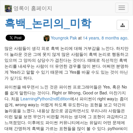
영록이 홈페이지
Toggl
naviga
흑백_논리의_미학
Youngrok Pak
at
14 years, 8 months ago
.
많은 사람들이 생각 외로 흑백 논리에 대해 거부감을 느낀다. 하지만
더 놀라운 것은 그에 못지 않게 많은 사람들이 흑백 논리로 행동하고
있으며 그 양자의 상당수가 겹친다는 것이다. 때때로 직선적인 흑백
논리를 내세우는 사람이 더 유연한 경우를 많이 본다. 어쩌면 분명하
게 Yes라고 말할 수 있기 때문에 그 Yes를 바꿀 수도 있는 것이 아닌
가 싶기도 하다.
파이썬을 배우면서 느낀 것은 파이썬 프로그래머들은 Yes, 혹은 No
를 쉽게 말한다는 것이다. Right or Wrong, Good or Bad. 마찬가지
다. 처음
LearningPython2ndEdition
에서 파이썬이 right way는 좀더
쉽게, wrong way는 어렵게 하도록 유도한다는 표현을 보고 약간의
놀라움을 느꼈다. 내용상 참으로 공감하면서도 우리나라 사람들은
이런 말을 보면 무언가 비판할 꺼라는 생각에 그 표현이 과감하다고
느껴졌었다. 이후에도 파이썬 커뮤니티에서는 유달리 어떤 문제에
대해 간명하게 흑백을 가르는 표현들을 많이 볼 수 있다. pythonic이