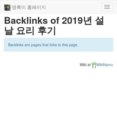
영록이 홈페이지
Toggl
naviga
Backlinks of 2019년 설
날 요리 후기
Backlinks are pages that links to this page.
Wiki at
WikiNamu