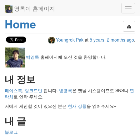
영록이 홈페이지
Toggl
naviga
Home
Youngrok Pak
at
8 years, 2 months ago
.
박영록
홈페이지에 오신 것을 환영합니다.
내 정보
페이스북
,
링크드인
합니다.
방명록
은 옛날 시스템이므로 SNS나
연
락처
로 연락 주세요.
저에게 제안할 것이 있으신 분은
현재 상황
을 읽어주세요~
내 글
블로그