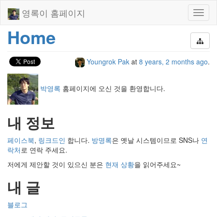
영록이 홈페이지
Toggl
naviga
Home
Youngrok Pak
at
8 years, 2 months ago
.
박영록
홈페이지에 오신 것을 환영합니다.
내 정보
페이스북
,
링크드인
합니다.
방명록
은 옛날 시스템이므로 SNS나
연
락처
로 연락 주세요.
저에게 제안할 것이 있으신 분은
현재 상황
을 읽어주세요~
내 글
블로그