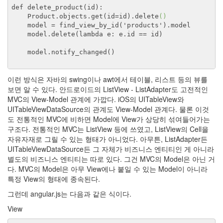
def delete
_product(
id
)
:
Product
.
objects.get(id=id).delete
()
    model = find
_view_by_id('
products
')
.model
    model.delete(lambda e: e.id
 == 
id)
    model.notify
_changed()
이런 방식은 자바의 swing이나 awt에서 테이블, 리스트 등의 뷰를
보면 알 수 있다. 안드로이드의 ListView - ListAdapter도 고전적인
MVC의 View-Model 관계에 가깝다. iOS의 UITableView와
UITableViewDataSource의 관계도 View-Model 관계다. 물론 이것
도 전통적인 MVC에 비하면 Model에 View가 상당히 섞여들어가는
구조다. 전통적인 MVC는 ListView 등에 쓰였고, ListView의 Cell을
자유자재로 그릴 수 있는 형태가 아니었다. 아무튼, ListAdapter든
UITableViewDataSource든 그 자체가 비즈니스 엔티티인 게 아니라
별도의 비즈니스 엔티티는 따로 있다. 그건 MVC의 Model은 아닌 거
다. MVC의 Model은 아무 View에나 붙일 수 있는 Model이 아니라
특정 View의 형태에 종속된다.
그런데 angular.js는 다음과 같은 식이다.
View