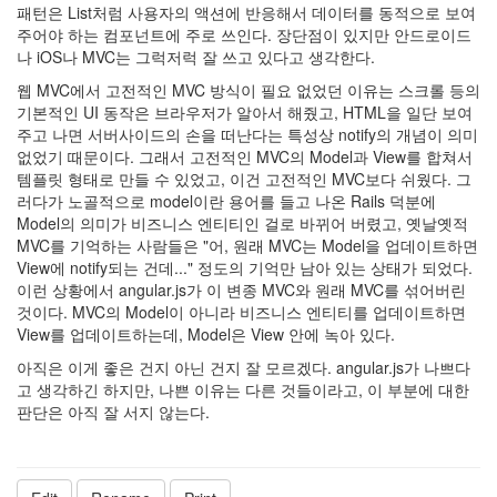
패턴은 List처럼 사용자의 액션에 반응해서 데이터를 동적으로 보여
주어야 하는 컴포넌트에 주로 쓰인다. 장단점이 있지만 안드로이드
나 iOS나 MVC는 그럭저럭 잘 쓰고 있다고 생각한다.
웹 MVC에서 고전적인 MVC 방식이 필요 없었던 이유는 스크롤 등의
기본적인 UI 동작은 브라우저가 알아서 해줬고, HTML을 일단 보여
주고 나면 서버사이드의 손을 떠난다는 특성상 notify의 개념이 의미
없었기 때문이다. 그래서 고전적인 MVC의 Model과 View를 합쳐서
템플릿 형태로 만들 수 있었고, 이건 고전적인 MVC보다 쉬웠다. 그
러다가 노골적으로 model이란 용어를 들고 나온 Rails 덕분에
Model의 의미가 비즈니스 엔티티인 걸로 바뀌어 버렸고, 옛날옛적
MVC를 기억하는 사람들은 "어, 원래 MVC는 Model을 업데이트하면
View에 notify되는 건데..." 정도의 기억만 남아 있는 상태가 되었다.
이런 상황에서 angular.js가 이 변종 MVC와 원래 MVC를 섞어버린
것이다. MVC의 Model이 아니라 비즈니스 엔티티를 업데이트하면
View를 업데이트하는데, Model은 View 안에 녹아 있다.
아직은 이게 좋은 건지 아닌 건지 잘 모르겠다. angular.js가 나쁘다
고 생각하긴 하지만, 나쁜 이유는 다른 것들이라고, 이 부분에 대한
판단은 아직 잘 서지 않는다.