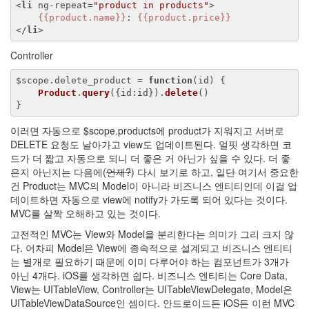
<
li
ng-repeat
=
"product in products"
>
{{product.name}}
: 
{{product.price}}
</
li
>
Controller
$scope.delete_product = 
function
(id)
 {
Product
.
query
({id:id})
.
delete
()
}
이러면 자동으로 $scope.products에 product가 지워지고 서버로
DELETE 요청도 날아가고 view도 업데이트된다. 얼핏 생각하면 코
드가 더 짧고 자동으로 되니 더 좋은 거 아닌가 싶을 수 있다. 더 좋
은지 아닌지는 다음에(
언제?
) 다시 보기로 하고, 일단 여기서 중요한
건 Product는 MVC의 Model이 아니라 비즈니스 엔티티인데 이걸 업
데이트하면 자동으로 view에 notify가 가도록 되어 있다는 것이다.
MVC를 살짝 오해하고 있는 것이다.
고전적인 MVC는 View와 Model을 분리한다는 의미가 그리 크지 않
다. 어차피 Model은 View에 종속적으로 설계되고 비즈니스 엔티티
는 별개로 필요하기 때문에 이미 다루어야 하는 컴포넌트가 3개가
아닌 4개다. iOS를 생각하면 쉽다. 비즈니스 엔티티는 Core Data,
View는 UITableView, Controller는 UITableViewDelegate, Model은
UITableViewDataSource인 셈이다. 안드로이드든 iOS든 이런 MVC