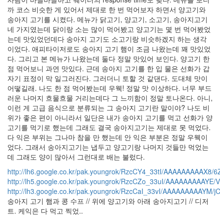
까 코스 비슷한 게 있어서 제대로 한 번 먹어보자 하면서 양고기와
송아지 고기를 시켰다. 메뉴가 닭고기, 양고기, 소고기, 송아지고기
네 가지였는데 닭이랑 소는 많이 먹어봤고 양고기는 몇 번 먹어봤었
는데 맛있었던데다 송아지 고기도 소고기랑 비슷하겠지 하는 생각
이었다. 애피타이저로도 송아지 고기 햄이 조금 나왔는데 꽤 맛있었
다. 그리고 본 메뉴가 나왔는데 둘다 정말 맛있어 보인다. 양고기 한
점 먹어보니 과연 맛있다. 근데 송아지 고기를 한 입 물은 선화가 갑
자기 표정이 막 일그러진다. 그러더니 토할 것 같댄다. 도대체 맛이
어떻길래. 나도 한 점 먹어봤는데 우웩! 정말 맛 이상하다. 너무 부드
러운 나머지 흐물흐물 거리는데다 그 느끼함이 정말 토나온다. 아니,
이런 게 고급 음식으로 분류되는 그 송아지 고기란 말이야? 나도 비
위가 좋은 편이 아니라서 일단은 내가 송아지 고기를 먹고 선화가 양
고기를 먹기로 했는데 그래도 결국 송아지고기는 제대로 못 먹었다.
다 익은 부위는 그나마 참을 만 했는데 안 익은 부분은 정말 우웩이
었다. 그래서 송아지고기는 냅두고 양고기랑 나머지 것들만 먹었는
데 그래도 양이 많아서 그런대로 배는 불렀다.
http://lh6.google.co.kr/pak.youngrok/RzcCY4_33tI/AAAAAAAAAX8/
http://lh5.google.co.kr/pak.youngrok/RzcCZo_33uI/AAAAAAAAAYE
http://lh3.google.co.kr/pak.youngrok/RzcCaI_33vI/AAAAAAAAAYM
송아지 고기 햄과 콩 수프 // 위에 양고기와 아래 송아지고기 // 디저
트. 케익은 다 먹고 찍었..