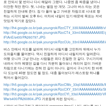
로 안되서 몇 번이나 다시 해달라 그랬다. 나중엔 좀 짜증을 냈더니
미안한 척만 한다. 쳇, 니네는 별점 반 개닷. 그나마 버스 타는 곳은
친절하게 안내해 준다. 짐 다 풀어 놓고 가벼운 차림으로 시내로 향
하는 시각이 벌써 오후 6시. 어차피 내일이 있기 때문에 목표는 저녁
맛있게 먹기로 잡았다.
http://lh4.google.co.kr/pak.youngrok/RzcCTY_33lI/AAAAAAAAAW8
http://lh6.google.co.kr/pak.youngrok/RzcCT4_33mI/AAAAAAAAAXE/
iFtAnE/s400/PA260797.JPG
http://lh5.google.co.kr/pak.youngrok/RzcCUo_33nI/AAAAAAAAAX
버스 안에서 지도를 살피며 어디서 내릴지를 고민하자 뒤에서 누가
도와줄지를 물어본다. 역시 친절하게 어디서 내릴지까지 알려준다.
여행 오니까 그냥 만나는 사람들은 죄다 친절한 것 같다. 구시가지에
내려서 아까 헤맸던 길을 다시 차분히 돌아보니 캐리어 없이 가벼운
차림으로 다니기에는 전혀 먼 길이 아니다. 걸어서 구시가지 한 바퀴
다 도는데 40분 정도면 될 정도. 대충 돌아보다가 레스토랑 하나를
찍어서 들어갔다.
http://lh5.google.co.kr/pak.youngrok/RzcCWo_33qI/AAAAAAAAAXk
http://lh4.google.co.kr/pak.youngrok/RzcCXY_33rI/AAAAAAAAAXs
http://lh3.google.co.kr/pak.youngrok/RzcCYI_33sI/AAAAAAAAAX0/
Ww/s400/PA260804.JPG
가로등에 저런 장식이...
사람이 바글바글하고 웨이터의 response time도 낮다. 메뉴를 보니