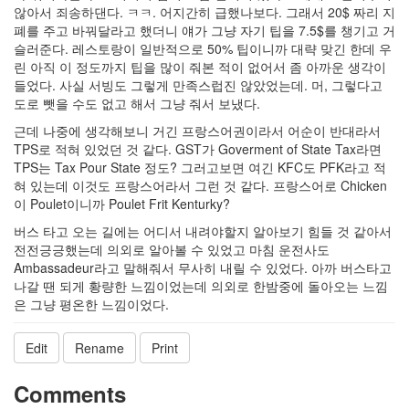
않아서 죄송하댄다. ㅋㅋ. 어지간히 급했나보다. 그래서 20$ 짜리 지
폐를 주고 바꿔달라고 했더니 얘가 그냥 자기 팁을 7.5$를 챙기고 거
슬러준다. 레스토랑이 일반적으로 50% 팁이니까 대략 맞긴 한데 우
린 아직 이 정도까지 팁을 많이 줘본 적이 없어서 좀 아까운 생각이
들었다. 사실 서빙도 그렇게 만족스럽진 않았었는데. 머, 그렇다고
도로 뺏을 수도 없고 해서 그냥 줘서 보냈다.
근데 나중에 생각해보니 거긴 프랑스어권이라서 어순이 반대라서
TPS로 적혀 있었던 것 같다. GST가 Goverment of State Tax라면
TPS는 Tax Pour State 정도? 그러고보면 여긴 KFC도 PFK라고 적
혀 있는데 이것도 프랑스어라서 그런 것 같다. 프랑스어로 Chicken
이 Poulet이니까 Poulet Frit Kenturky?
버스 타고 오는 길에는 어디서 내려야할지 알아보기 힘들 것 같아서
전전긍긍했는데 의외로 알아볼 수 있었고 마침 운전사도
Ambassadeur라고 말해줘서 무사히 내릴 수 있었다. 아까 버스타고
나갈 땐 되게 황량한 느낌이었는데 의외로 한밤중에 돌아오는 느낌
은 그냥 평온한 느낌이었다.
Edit
Rename
Print
Comments