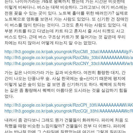
는다. 나이아가라는 76$로 왕복까지 했는데 가는 시간은 비슷한데
이렇게 비싸다니. 버스는 대략 비슷하다. 그러고보니 여기 버스에는
전원 꽂을 수 있는 곳이 있다. 노트북 홀더를 위한 배려인가? 실제로
노트북으로 영화를 보면서 가는 사람도 있었다. 또 신기한 건 장애인
이 버스를 많이 탄다는 것이다. 그것도 혼자 타는 사람도 있었다. 대
부분 카트를 타고 다녔는데 카트 타고 혼자서 줄 서서 티켓도 사고
버스도 탄다. 근데 버스 구조상 카트가 못 들어가는 것 같은데 우리
차에는 타지 않아서 어떻게 타는지 알 수는 없었다.
http://lh3.google.co.kr/pak.youngrok/RzcCMI_33aI/AAAAAAAAAV
http://lh5.google.co.kr/pak.youngrok/RzcCMo_33bI/AAAAAAAAAV
http://lh4.google.co.kr/pak.youngrok/RzcCNY_33cI/AAAAAAAAA
가는 길은 나이아가라 가는 길과 비슷하다. 여전히 황량한 대지, 간
간이 나오는 단풍나무 숲. 사실 한국에는 숲=산이기 때문에 평지에
이렇게 넓은 숲이 있는 걸 보면 좀 신기하기도 하다. 퀘벡에 도착하
는 길은 좀 황량해서 퀘벡이 아름다운 도시라는 것을 실감하기 힘들
었다.
http://lh3.google.co.kr/pak.youngrok/RzcCPI_33fI/AAAAAAAAAWI/A
http://lh3.google.co.kr/pak.youngrok/RzcCQI_33hI/AAAAAAAAAW
내려서 좀 걷다보니 그래도 뭔가 건물들이 화려하다. 파리에 처음 도
착했을 때랑 비슷한 느낌이랄까? 건물들이 전부 다 이쁘다. 파리에
서는 반나절 만에 그 스타일에 질렸었는데 여기선 그렇게 질리지는