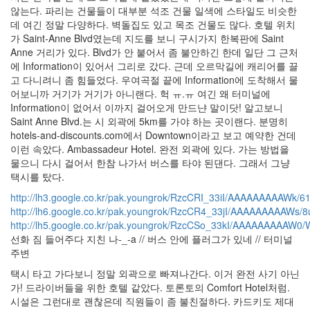
않는다. 파리는 건물들이 대부분 석조 건물 일색에 스타일도 비슷한
데 여긴 정말 다양하다. 벽돌집도 있고 목조 건물도 많다. 호텔 위치
가 Saint-Anne Blvd였는데 지도를 보니 구시가지 한복판에 Saint
Anne 거리가 있다. Blvd가 안 붙어서 좀 불안하긴 한데 일단 그 근처
에 Information이 있어서 그리로 갔다. 근데 오르막길에 캐리어를 끌
고 다니려니 좀 힘들었다. 우여곡절 끝에 Information에 도착해서 물
어보니까 거기가 거기가 아니랜다. 헉 ㅠ.ㅠ 여긴 왜 터미널에
Information이 없어서 이까지 걸어오게 만드냔 말이닷! 알고보니
Saint Anne Blvd.는 시 외곽에 5km를 가야 하는 곳이랜다. 분명히
hotels-and-discounts.com에서 Downtown이라고 보고 예약한 건데
이런 속았다. Ambassadeur Hotel. 완전 외곽에 있다. 가는 방법을
물으니 다시 걸어서 한참 나가서 버스를 타야 된댄다. 그래서 그냥
택시를 탔다.
http://lh3.google.co.kr/pak.youngrok/RzcCRI_33iI/AAAAAAAAAWk
http://lh6.google.co.kr/pak.youngrok/RzcCR4_33jI/AAAAAAAAAWs
http://lh5.google.co.kr/pak.youngrok/RzcCSo_33kI/AAAAAAAAA
선화 짐 들어주다 지친 나-_-a // 버스 안에 플러그가 있네 // 터미널
주변
택시 타고 가다보니 정말 외곽으로 빠져나간다. 이거 완전 사기 아닌
가! 드라이버들을 위한 호텔 같았다. 토론토의 Comfort Hotel처럼.
시설은 그런대로 괜찮은데 직원들이 좀 불친절하다. 카드키도 제대