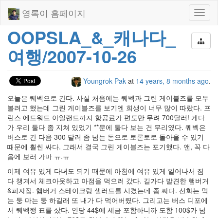
영록이 홈페이지
Toggl
naviga
OOPSLA_&_캐나다_
여행/2007-10-26
Youngrok Pak
at
14 years, 8 months ago
.
오늘은 퀘벡으로 간다. 사실 처음에는 퀘벡과 그린 게이블즈를 모두
볼려고 했는데 그린 게이블즈를 보기엔 희생이 너무 많이 따랐다. 프
린스 에드워드 아일랜드까지 항공료가 편도만 무려 700달러! 게다
가 우리 둘다 좀 지쳐 있었기 **문에 둘다 보는 건 무리였다. 퀘벡은
버스로 간 다음 300 달러 좀 넘는 돈으로 토론토로 돌아올 수 있기
때문에 훨씬 싸다. 그래서 결국 그린 게이블즈는 포기했다. 앤, 꼭 다
음에 보러 가마 ㅠ.ㅠ
이제 여유 있게 다녀도 되기 때문에 아침에 여유 있게 일어나서 짐
다 챙겨서 체크아웃하고 아점을 먹으러 갔다. 길가다 발견한 햄버거
&피자집. 햄버거 스테이크랑 샐러드를 시켰는데 좀 짜다. 선화는 먹
는 둥 마는 둥 하길래 또 내가 다 먹어버렸다. 그리고는 버스 디포에
서 퀘벡행 표를 샀다. 인당 44$에 세금 포함하니까 도함 100$가 넘