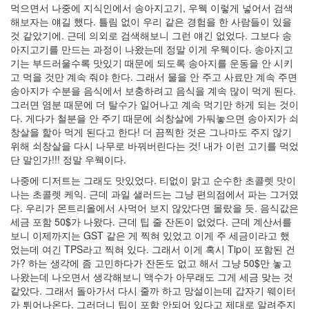
먹으면서 나중에 지식인에서 송아지고기, 우웩 이렇게 넣어서 검색
해보자는 얘길 했다. 틀림 없이 우리 같은 경험을 한 사람들이 있을
것 같았기에. 근데 의외로 검색해보니 그런 얘긴 없었다. 그보다 송
아지고기를 만드는 과정이 나왔는데 정말 이게 우웩이다. 송아지고
기는 부드러울수록 맛있기 때문에 되도록 송아지를 운동을 안 시키
고 먹을 것만 계속 줘야 한다. 그래서 물을 안 주고 사료만 계속 주면
송아지가 수분을 음식에서 보충하려고 음식을 계속 많이 먹게 된다.
그러면 염분 때문에 더 탈수가 일어나고 계속 먹기만 하게 되는 것이
다. 게다가 철분을 안 주기 때문에 쇠창살에 가둬놓으면 송아지가 쇠
창살을 핥아 먹게 된다고 한다! 더 끔찍한 것은 그나마도 주지 않기
위해 쇠창살을 다시 나무로 바꿔버린다는 것! 내가 이런 고기를 먹었
단 말인가!!! 정말 우웩이다.
나중에 디저트는 그래도 맛있었다. 티없이 맑고 순수한 초콜렛 맛이
나는 초콜렛 케익. 근데 과일 샐러드는 그냥 편의점에서 파는 그거였
다. 우리가 몬트리올에서 사먹어 보지 않았다면 몰랐을 듯. 음식값은
세금 포함 50$가 나왔다. 근데 팁 줄 잔돈이 없었다. 근데 계산서를
보니 이제까지는 GST 같은 게 찍혀 있었고 이게 주 세금이라고 했
었는데 여긴 TPS라고 찍혀 있다. 그래서 이게 혹시 Tip이 포함된 건
가? 하는 생각에 좀 고민하다가 잔돈도 없고 해서 그냥 50$만 놓고
나왔는데 나오면서 생각해보니 액수가 아무래도 그게 세금 맞는 것
같았다. 그래서 돌아가서 다시 줄까 하고 망설이는데 갑자기 웨이터
가 튀어나온다. 그러더니 팁이 포함 안되어 있다고 제대로 알려주지