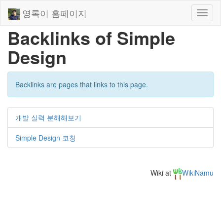
영록이 홈페이지
Toggl
naviga
Backlinks of Simple
Design
Backlinks are pages that links to this page.
개발 실력 분해해보기
Simple Design 코칭
Wiki at
WikiNamu