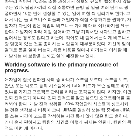
아무리 뛰어난 PO라도 소통 과정에서 정보의 유실이 발생하지 않을
수는 없다. 담당자끼리 직접 소통하면 금방 될 일을 여러 단계로 핑
퐁하면서 10분 만에 결정할 수 있는 일이 며칠 씩 걸리기도 한다. 그
래서 나는 늘 비즈니스 피플과 개발자가 직접 소통하기를 권하고, 개
발자가 자신이 맡은 작업의 비즈니스 가치에 대해 이해하기를 요구
한다. 개발자에 따라 이걸 싫어하고 그냥 기획서만 쳐다보고 일하고
싶어하는 경우도 많다고 하는데, 적어도 내 팀에서는 대개 비즈니스
랑 맞닿아 있는 것을 좋아하는 사람들이 대부분이었다. 자신의 일의
결과로 돈을 얼마 버는지, 혹은 비용을 얼마나 아끼는지 이해할 때
개발자는 더 보람을 느끼고 일에 매진할 수 있다.
Working software is the primary measure of
progress.
애자일이 잘못 전파된 사례 중 하나가 스크럼 보드다. 스크럼 보드,
칸반, 또는 백로그 등의 시스템에서 ToDo 카드가 무슨 상태로 바뀌
었냐를 가지고 프로젝트 관리를 하려는 조직들이 많다. 하지만, 이건
진짜 진척도가 아니다. 진짜 진척도를 알고 싶으면 소프트웨어를 돌
려봐야 한다. 개발 진척 상황을 100% 작업관리 시스템과 싱크시키
는 것은 생각보다 비용이 크다. JIRA를 열심히 쓰는 팀 중에는 JIRA
를 쓰는 시간이 코드를 작성하는 시간 못지 않게 많은 팀도 흔하다.
리더 혼자 편하자고 팀원의 시간을 이렇게 써서는 안된다. 칸반의 목
적도 이런 게 아니다.