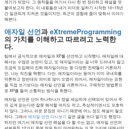
계기가 되었다. 그 원칙들을 여기서 다시 한 번 정리하고 해설을 덧
붙여보고자 한다. 이 내용들은 내가 리더로 일하기 시작한 10~15년
간 일관되게 지켜온 것들이지만, 최근의 경험에 좀더 맞춰서 이야기
해본다.
애자일 선언
과
eXtremeProgramming
의 가치를 이해하고 따르려고 노력한
다.
팀에서 공식적으로 애자일과 XP를 선언하고 시작했다. 애자일에 대
해서는 수많은 논란이 있고, 또 애자일이라는 걸 너무 드러내지 말고
조금씩 도입해야 진짜 애자일이라는 둥 다양한 전략들이 거론되지
만, 나는 직진을 택했다. 다만, 애자일이라는 용어가 이미 국내외를
막론하고 정반대의 의미로 많이 오염이 되어서, 애자일이라는 표현
을 직접 쓰기보다는 애자일 선언을 거론하거나, 구체적인 방법론으
로 XP를 들어 소통하는 방식을 취했다.
애자일 선언은 단어 하나하나가 정말 세심하게 선택되어 있어서 주
의 깊게 읽는다면 잘못 해석할 여지도 적고, 추상적이면서도 모호하
지 않다. 그러나, 쉬운 문장은 아니기 때문에 어느 정도 해설이 필요
하다. 그래서
애자일 선언 다시보기
같은 글을 쓰다 말기도 했었다.
하지만 여기서 애자일 선언 해설을 다 할 수는 없고, 애자일 선언의
세부원칙 12가지 중에 많은 팀이 어려워하는 거 몇 가지에 대해서만