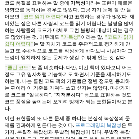
코드 품질을 표현하는 말 중에
가독성
이라는 표현이 해로운
방향으로 동작하는 경우도 많았다. 그냥 자기 눈에 잘 안 들
어오면
코드 읽기 어렵다
라고 표현하는 경우가 많았다. 재
미있는 점은 다른 사람의 코드를 읽기 어렵다는 불평을 많이
하는 사람들의 코드가 대체로 그런 불평의 대상이 되는 경우
도 많았다는 것. 아무래도
가독성
이라는 말,
코드가 읽기
쉽다 어렵다
는 말 자체가 코드를 주관적으로 평가하게 만
들고 또 주관적으로 코드를 작성하게 하다보니 사람마다 그
느낌이 일치하지 않는 문제가 생길 수 밖에 없는 것 같다.
클린 코드
도 좀 비슷하다. 다만, 이건 책이 있다보니 어느
정도 고유 명사처럼 기능하기도 하면서 기준을 제시하기도
하는데, 나는 클린 코드 책의 기준들은 절반 정도만 동의하
는 편이라 이 기준을 가져다 쓰고 싶지는 않았다. 마찬가지
로 코드를 "깔끔하다", "지저분하다" 등으로 표현하는 것도
코드 품질을 높이는데 오히려 방해가 되는 표현들이라고 본
다.
이런 표현들의 또 다른 문제 중 하나는 본질적 복잡성의 문
제를 간과하게 만든다는 것이다.
프로그래밍의 복잡성
은 두
가지, 본질적 복잡성과 우발적 복잡성이 있다. 우발적 복잡
성은 개발 도구, 프로그래밍 언어, 코드 품질 등으로 해결할