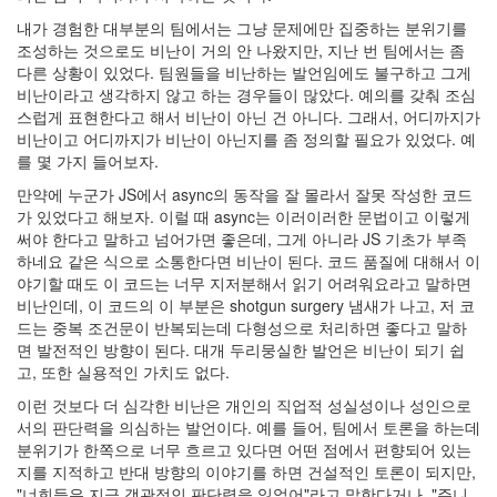
내가 경험한 대부분의 팀에서는 그냥 문제에만 집중하는 분위기를
조성하는 것으로도 비난이 거의 안 나왔지만, 지난 번 팀에서는 좀
다른 상황이 있었다. 팀원들을 비난하는 발언임에도 불구하고 그게
비난이라고 생각하지 않고 하는 경우들이 많았다. 예의를 갖춰 조심
스럽게 표현한다고 해서 비난이 아닌 건 아니다. 그래서, 어디까지가
비난이고 어디까지가 비난이 아닌지를 좀 정의할 필요가 있었다. 예
를 몇 가지 들어보자.
만약에 누군가 JS에서 async의 동작을 잘 몰라서 잘못 작성한 코드
가 있었다고 해보자. 이럴 때 async는 이러이러한 문법이고 이렇게
써야 한다고 말하고 넘어가면 좋은데, 그게 아니라 JS 기초가 부족
하네요 같은 식으로 소통한다면 비난이 된다. 코드 품질에 대해서 이
야기할 때도 이 코드는 너무 지저분해서 읽기 어려워요라고 말하면
비난인데, 이 코드의 이 부분은 shotgun surgery 냄새가 나고, 저 코
드는 중복 조건문이 반복되는데 다형성으로 처리하면 좋다고 말하
면 발전적인 방향이 된다. 대개 두리뭉실한 발언은 비난이 되기 쉽
고, 또한 실용적인 가치도 없다.
이런 것보다 더 심각한 비난은 개인의 직업적 성실성이나 성인으로
서의 판단력을 의심하는 발언이다. 예를 들어, 팀에서 토론을 하는데
분위기가 한쪽으로 너무 흐르고 있다면 어떤 점에서 편향되어 있는
지를 지적하고 반대 방향의 이야기를 하면 건설적인 토론이 되지만,
"너희들은 지금 객관적인 판단력을 잃었어"라고 말한다거나, "주니