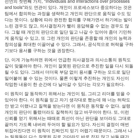
선언의 첫번째 가치, "Individuals and interactions over processes
and tools"와도 연관이 있다. 개인이 프로세스보다 중요하다는 것은
팀에서 합의하는 과정을 생략하고 개인의 판단으로 움직일 수도 있
다는 뜻이다. 상황에 따라 완전한 합의를 구해가면서 하기에는 발이
느린 경우도 많고, 의사결정자가 빨리 응답해줄 수 없는 경우도 많
다. 그럴 때 개인의 판단으로 일단 밀고 나갈 수 있어야 좀더 기민하
게 움직일 수 있고, 또 그런 개인의 판단을 존중할 때 개인의 능력과
창의성을 최대한 이끌어낼 수 있다. 그래서, 공식적으로 허락을 구하
기보다 용서를 구하는 것을 권장한다.
단, 이게 가능하려면 위에서 언급한 의사결정과 의사소통의 원칙도
같이 맞물려야 한다. 개인이 잘못된 판단으로 추진한 일을 다시 되돌
릴 수도 있다. 그래서 더더욱 부담 없이 용서를 구하는 모드로 일단
밀어붙여 볼 수 있는 것이다. 물론 이렇게 추진하는 개인도 자신이
작업한 내용이 한 순간에 다 날아갈 수 있다는 각오가 필요하다.
이 원칙이 잘 동작하기 위해서는 개인이 팀, 그리고 리더를 믿을 수
있어야 한다. 이 원칙을 믿고 자기 생각대로 했는데 왜 너는 허락도
안 받고 이랬냐고 질책을 받는다면 이 원칙은 동작할 수 없다. 설령
개인의 판단이 틀렸더라도 질책하지 않고 바꾸어야 한다. 또, 이런
신뢰를 얻기 위해서는 때때로 최선이 아닌 판단을 보더라도 그대로
끝까지 가도록 내버려 두어야 할 필요가 있다. 자신의 결정이 매번
뒤집어진다면 이 원칙이 진짜인지 믿기 어렵기 때문이다. 그래서 나
는 팀원들이 다소 잘못된 길로 가더라도 바로 잡지 않고 놔둘 때가