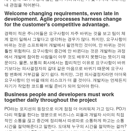
내 관점을 적어본다.
Welcome changing requirements, even late in
development. Agile processes harness change
for the customer's competitive advantage.
경력이 적은 주니어들은 요구사항이 자주 바뀌는 것을 보고 팀이 체
계 없이 일해서 그렇다고 생각하는 경우가 많다. 하지만, 요구사항이
바뀌는 것은 소프트웨어 개발에서 필연적인 것이며, 안 바뀌는 것이
훨씬 위험하다. 요구사항이 중간에 안 바뀐다는 것은 개발하는 과정
에서 개발에 참여한 사람들이 아무 것도 배우지 못했다는 뜻이기 때
문이다. 물론, 보통의 회사에서는 합리적인 이유로 요구사항이 바뀌
기보다는 의사결정자의 갈대 같은 마음으로 바뀌기 때문에 요구사
항 변화에 거부감을 갖기 쉽다. 하지만, 그런 의사결정자라면 더더욱
요구사항이 안 바뀔 때의 리스크가 더 클 것이다. 개발자는 언제든지
자기가 작업한 코드를 버릴 준비가 되어 있어야 한다.
Business people and developers must work
together daily throughout the project
PO라는 포지션의 등장으로 이게 점점 더 어려워져 가고 있다. PO가
다리 역할을 한다는 명분으로 비즈니스 피플과 개발자 사이의 직접
적인 소통을 끊고 중간에 정리해서 따로따로 소통하게 하고는 소통
시간을 절약해준다고 말한다. 도대체 누구의 시간을 절약하는 걸까?