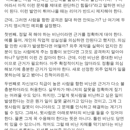
어라서 아직 이런 문제를 제대로 판단하긴 힘들다"라고 말하면 비난
이 된다. 이런 발언이 튀어나올 때는 리더가 반드시 제지해야 한다.
근데, 그러면 사람을 향한 공격은 절대 하면 안되는가? 난 여기에 두
가지 명시적인 예외를 설정했다.
첫번째, 정말 꼭 해야 하는 비난이라면 근거를 정확하게 대야 한다.
예를 들어, 개인의 직업적 성실성을 의심하면 안된다고 했지만, 의심
할 만한 사유가 발생핬다면 어떨까? 외주 계약을 실력이 없지만 친
분이 있는 사람에게 주는 정황이 보인다면 그것도 공격하지 말아야
하나? 당연히 이런 건 잡아야 한다. 근데, 이런 비난은 중대한 비난
이므로 근거가 필요하다. 아주 확정적이지는 않더라도 정황을 의심
해보기에 충분한 근거가 있어야 한다. 새로 선정한 외주 업체가 일을
못하는데 알고 봤더니 친척이라든지.
두번째로 자신보다 직급이 높은 사람을 향한 비난은 근거가 다소 불
충분하더라도 허용한다. 실무자가 매니저의 잘못을 정확하게 짚기
는 어려울 수도 있다. 하지만, 그렇게 윗사람을 비난하고 싶은 일이
발생한다는 것은 뭔가 일이 잘못 굴러가고 있다는 것이고, 그게 그
윗사람의 잘못이 아니더라도 그 문제를 인식하고 해결하는 계기가
될 수 있다. 그래서, 윗사람은 아래로부터의 비난을 들을 수 있어야
한다. 물론 그게 꼭 수용해야 한다는 뜻은 아니다. 틀린 비난도 당연
히 있을 수 있으니까. 적어도 그럴 때 비난 자체를 막기보다는 비난
에 맞서 토론하는 자세를 보여줄 필요가 있다.