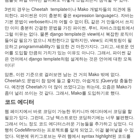
3번의 경우는 Cheetah template이나 Mako 개발자들의 의견에 동
의한다. 파이썬은 이미 충분히 좋은 expression language다. 자바는
기본 문법이 verbose하니까 어쩔 수 없이 EL 같은 거 만들어서 쓰지
만 이미 충분히 간결한 문법을 가진 파이썬, 루비, 자바스크립트에서
그럴 이유는 없다. 물론 django template은 view에서 복잡한 로직이
들어갈 필요가 없으니 제한한다고 말하지만, view도 리팩토링이 필
요하고 programmability가 필요한 건 마찬가지다. 그리고, 새로운 언
어를 도입할 만큼의 가치가 있는 이유도 아니다. 그래서, 파이썬 같
은 언어에서 django template처럼 설계하는 것은 언어에 대한 모독
이다!
암튼, 이런 기준으로 걸러보면 남는 건 거의 Mako 밖에 없다.
Cheetah도 문법이 참 맘에 들고 좋지만, 아쉽게도 jQuery랑 충돌한
다. 예전엔 Cheetah가 더 많이 쓰였다고는 하는데, 요즘은 Mako가
좀더 널리 쓰이는 것 같다. 그래서, Mako를 도입하기로 했다.
코드 에디터
웹 페이지에서 바로 코딩이 가능한 위키니까 에디터에서 코딩을 할
필요가 있다. 그런데, 그냥 텍스트로만 코딩하기에는 너무 불편했다.
그래서 어느 정도 코드 에디터스러운 기능들을 추가하고 싶었다. 다
행히 CodeMirror라는 프로젝트를 알게 되었고, 이걸 붙여넣을 수 있
었다. 덕분에 위키그로브는 무려 웹에서 syntax highlight된 코드를