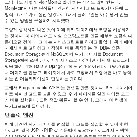
그냥 나도 저렇게 MoinMoin을 쓸까 하는 생각도 많이 했는데,
MoinMoin의 다른 단점들이 간단한 게 아니고 또 느렸기 때문에 그
방식 그대로 가고 싶진 않았다. 그래서 플러그인을 아주 쉽게 만들
수 있는 방법을 구상하기 시작했다.
그렇게 생각하다 나온 것이 아예 위키 페이지에서 코딩을 허용하자
는 것이다. 이 아이디어도 사실 스프링노트를 만들 때부터 조금씩 다
듬어오던 것이다. 그 때는 자바스크립트로 하려고 했었다. 위키 페이
지에서 바로 코딩하고 저장하면 바로 동작하는 것. DB는 요즘
Document Storage류의 NoSQL처럼 위키 페이지를 Document
Storage처럼 쓰면 된다. 이게 서비스로 나온다면 이제 웹 프로그래
밍을 하기 위해 Rails고 Django고 할 필요가 없어진다. 그냥 가입해
서 페이지를 만들고, 페이지에서 바로 코딩해서 저장하면 바로 동작
하는 웹 어플리케이션이 탄생하는 것이다.
그래서 Programmable Wiki라는 컨셉을 만든 것이다. 위키 페이지에
바로 파이썬 코드를 넣을 수 있고, 위키 페이지를 열면 파이썬 코드
가 바로 실행된다. 그럼 정말 뭐든지 할 수 있다. 그래서 이 컨셉이
위키그로브에 들어갔다.
템플릿 엔진
이게 되려면 위키 페이지를 편집할 때 코드를 삽입할 수 있어야 한
다. 그럼 결국 JSP나 PHP 같은 문법이 필요해진다. 그래서 선택한
것이 Mako다. 언젠가 내가 템플릿 언어의 종류를 분류한 적이 있었