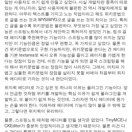
일반 사용자도 쓰기 쉽게 만들고 싶었다. 사실 개발자란 종족이 따로
있는 게 아닌지라, 일반 사용자에게 불편한 건 역시 개발자에게도 불
편하다. 아무리 텍스트를 가지고 노는 직업이라고 해도 위키문법으
로 글을 쓰는 것과 WYSIWYG으로 글을 쓰는 것의 차이는 크다. 특히
긴 글을 쓸수록 위키문법은 불편하다. 무엇보다 가장 넣고 싶었던 기
능은 스프링노트에서 내가 제안하고 특허까지 받았던 기능, 링크 걸
때 페이지를 추천해주는 기능이다. 스프링노트를 많이 쓰지는 않았
지만 이 기능만큼은 정말 너무 편했고, 꼭 가져오고 싶었다. 물론 이
건 위키문법으로도 구현 가능하지만, 위키문법을 쓴다는 건 에디터
를 기본 textarea로 써서 오류 가능성을 줄이고 페이지를 가볍게 한
다는 장점이 있는 건데, 이런 기능을 넣게 되면 결국 스크립팅을 해
야 해서 위키문법을 쓰는 장점이 많이 사라진다. 그래서, 어차피 가
볍고 심플한 위키문법의 장점을 살리지 못할 바에야 처음부터 위지
윅 에디터로 가자는 것이 내 판단이었다.
위지윅 에디터로 가고 싶은 또 하나의 이유는 플러그인 기능이다. 앞
서 언급한 것처럼 위키를 개발하는 핵심 이유가 쉽게 플러그인을 개
발하고, 또 붙이기 쉽게 하는 것인데, 그러자면 역시 에디터에 뭔가
는 손을 봐야 한다. 이래저래 에디터에 기능이 많이 붙을 수 밖에 없
고, 그렇다면 위지윅이 유리하다.
물론, 스프링노트 때처럼 에디터를 만들 생각은 없었다. TinyMCE나
CKEditor가 충분히 안정적이라고 생각했기 때문이다. 물론 이건 다
소 판단이 틀렸던 것 같다. 일단 맥에서는 제대로 안되는 게 많았다.