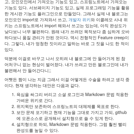
고, 모인모인에서 가져오는 기능도 있고, 스프링노트에서 가져오는
기능도 있다. 서브페이지 기능도 있고, 실제 프로그래밍 기능을 활용
한 게시판 기능도 플러그인으로 만들었다. 그래서 실제 내 블로그는
모인모인 import로 가져와서 쓰고,
개발자 위키
와 이콜레모 사내 위
키는 스프링노트에서 import 해와서 쓰고는 있는데, 아직 완성도가
낮다보니 너무 불편하다. 원래 내가 쓰려던 목적보다 좀 심하게 오바
하다보니 품질 관리가 안된 것이다. 역시 전형적인 Feature creep이
다. 그렇다, 내가 멍청한 짓이라고 말하는 바로 그 짓을 나도 한 적이
있다.
덕분에 이걸로 바꾸고 나서 오히려 내 블로그에 안 들어가게 된 참
어처구니 없는 현상이 벌어졌다. 내가 쓰려고 만든 블로그인데 내가
불편해서 안 들어간다니;;
어쨋든 짬이 나는 지금 그래서 이걸 어떻게든 수술을 하려고 생각 중
이다. 현재 생각하는 대안은 다음과 같다.
욕심을 싸그리 버리고 소셜 로그인과 Markdown 문법 적용한
가벼운 위키로 간다.
위지윅만 보존하여 스프링노트의 대체제를 목표로 한다.
보안 문제 포기하고 현재 기능을 그대로 가지고 가되, github
에 오픈소스로 공개해서 설치형으로 쓸 수 있게 한다.
설치형으로 하되, Markdown 문법 적용한다. 그럼 훨씬 빨리
완성도를 높일 수 있다.