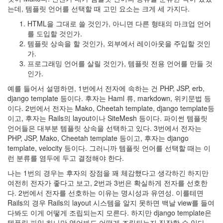
는데, 템플릿 언어를 선택할 때 고민 요소는 크게 세 가지다.
HTML을 그대로 쓸 것인가, 아니면 다른 형태의 마크업 언어
를 도입할 것인가.
템플릿 상속을 할 것인가, 외부에서 레이아웃을 주입할 것인
가.
프로그래밍 언어를 살릴 것인가, 템플릿 전용 언어를 만들 것
인가.
예를 들어서 설명하면, 1번에서 전자에 속하는 건 PHP, JSP, erb,
django template 등이다. 후자는 Haml 류, markdown, 위키문법 등
이다. 2번에서 전자는 Mako, Cheetah template, django template등
이고, 후자는 Rails의 layout이나 SiteMesh 등이다. 파이썬 템플릿
언어들은 대부분 템플릿 상속을 선택하고 있다. 3번에서 전자는
PHP, JSP, Mako, Cheetah template 등이고, 후자는 django
template, velocity 등이다. 그러니까 템플릿 언어를 선택할 때는 이
런 분류를 염두에 두고 결정해야 한다.
나는 1번의 경우는 후자의 장점을 꽤 체감했다고 생각하긴 하지만
여전히 전자가 좋다고 보고, 2번과 3번은 확실하게 전자를 선호한
다. 2번에서 전자를 선호하는 이유는 명시성과 유연성. 이를테면
Rails의 경우 Rails의 layout 시스템을 알지 못하면 백날 view를 들여
다봐도 이게 어떻게 조립되는지 모른다. 하지만 django template은
템플릿 파일 하나만 열어봐도 어떻게 조립되는지 짐작할 수 있다.