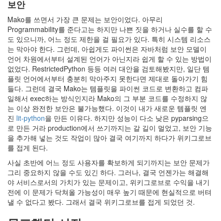
보안
Mako를 쓰면서 가장 큰 문제는 보안이었다. 아무리
Programmability를 준다고는 하지만 나쁜 짓을 하거나 실수를 할 수
도 있으니까, 어느 정도 제한을 걸 필요가 있다. 특히 시스템 리소스
는 막아야 한다. 그런데, 아쉽게도 파이썬은 자바처럼 보안 모델이
언어 차원에서부터 설계된 언어가 아닌지라 쉽게 할 수 있는 방법이
없었다. RestrictedPython 등등 여러 대안을 검토해봤지만, 일단 템
플릿 언어에서부터 충분히 막아주지 못한다면 제대로 돌아가기 힘
들다. 그런데 결국 Mako는 템플릿을 파이썬 코드로 변환하고 컴파
일해서 exec하는 방식인지라 Mako의 그 부분 코드를 수정하지 않
는 이상 완전한 보안은 불가능했다. 이것이 내가 새로운 템플릿 엔
진
lit-python
을 만든 이유다. 하지만 성능이 다소 낮은 pyparsing으
로 만든 거라 production에서 쓰기까지는 갈 길이 멀었고, 보안 기능
을 추가해 넣는 것도 작업이 많아 결국 여기까지 하다가 위키그로브
를 접게 된다.
사실 초반에 어느 정도 사용자를 확보하게 되기까지는 보안 문제가
그리 중요하지 않을 수도 있긴 하다. 그러나, 결국 언젠가는 해결해
야 서비스로서의 가치가 있는 문제이고, 위키그로브로 수익을 내기
전에 이 문제가 닥쳐올 가능성이 매우 높기 때문에 현실적으로 버텨
낼 수 없다고 봤다. 그래서 결국 위키그로브를 접게 되었던 것.