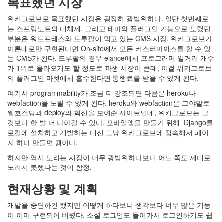
목표했던 시장
위키그로브로 목표했던 시장은 굉장히 광범위하다. 일단 첫번째로
는 스프링노트의 대체제. 그리고 테마와 플러그인 기능으로 노렸던
부분은 워드프레스와 드루팔이 먹고 있는 CMS 시장. 위키그로브가
이론대로만 구현된다면 On-site에서 모든 커스터마이즈를 할 수 있
는 CMS가 된다. 드루팔의 경우 elance에서 프로그래머 일거리 개수
가 1위로 올라오기도 할 정도로 파생 시장이 큰데, 이걸 위키그로브
의 플러그인 마켓에서 흡수한다면 통행료를 받을 수 있게 된다.
여기서 programmability가 조금 더 강조되면 다음은 heroku나
webfaction을 노릴 수 있게 된다. heroku와 webfaction은 그야말로
웹호스팅과 deploy의 혁신을 보여준 사이트인데, 위키그로브는 그
것보다 한 발 더 나아갈 수 있다. 모바일앱을 만들기 위해 Django를
로컬에 설치하고 개발하는 대신 그냥 위키그로브에 접속해서 페이
지 하나 만들면 땡이다.
하지만 역시 노리는 시장이 너무 광범위하다보니 어느 쪽도 제대로
노리지 못했다는 것이 함정.
현재상황 및 계획
개발을 중단하긴 했지만 어떻게 하다보니 생각보다 너무 많은 기능
이 이미 구현되어 버렸다. 소셜 로그인도 들어가서 로그인하기도 쉽