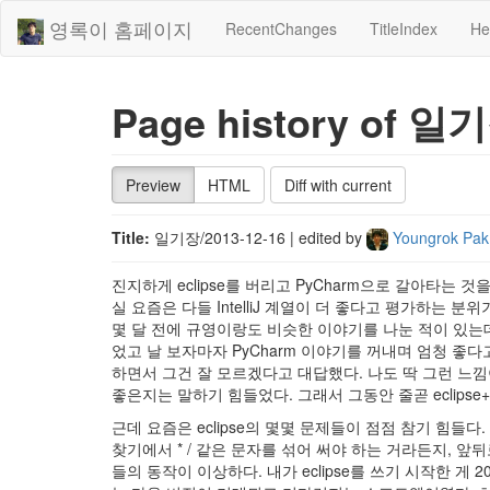
영록이 홈페이지
RecentChanges
TitleIndex
He
Page history of 일기
Preview
HTML
Diff with current
Title:
일기장/2013-12-16
| edited by
Youngrok Pa
진지하게 eclipse를 버리고 PyCharm으로 갈아타는 것
실 요즘은 다들 IntelliJ 계열이 더 좋다고 평가하는 분
몇 달 전에 규영이랑도 비슷한 이야기를 나눈 적이 있는데
었고 날 보자마자 PyCharm 이야기를 꺼내며 엄청 좋다고
하면서 그건 잘 모르겠다고 대답했다. 나도 딱 그런 느낌이다
좋은지는 말하기 힘들었다. 그래서 그동안 줄곧 eclipse+
근데 요즘은 eclipse의 몇몇 문제들이 점점 참기 힘들
찾기에서 * / 같은 문자를 섞어 써야 하는 거라든지, 
들의 동작이 이상하다. 내가 eclipse를 쓰기 시작한 게 20