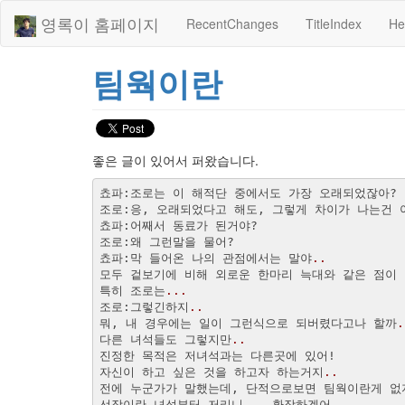
영록이 홈페이지
RecentChanges
TitleIndex
He
팀웍이란
좋은 글이 있어서 퍼왔습니다.
조로:응, 오래되었다고 해도, 그렇게 차이가 나는건 
쵸파:막 들어온 나의 관점에서는 말야
..
모두 겉보기에 비해 외로운 한마리 늑대와 같은 점이
특히 조로는
...
조로:그렇긴하지
..
뭐, 내 경우에는 일이 그런식으로 되버렸다고나 할까
.
다른 녀석들도 그렇지만
..
자신이 하고 싶은 것을 하고자 하는거지
..
전에 누군가가 말했는데, 단적으로보면 팀웍이란게 없
선장이란 녀석부터 저리니
...
 환장하겠어
..