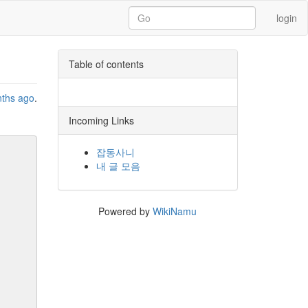
login
Table of contents
nths ago
.
Incoming Links
잡동사니
내 글 모음
Powered by
WikiNamu