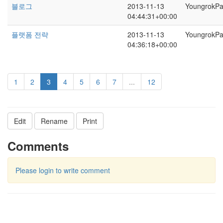
블로그
2013-11-13
YoungrokP
04:44:31+00:00
플랫폼 전략
2013-11-13
YoungrokP
04:36:18+00:00
1
2
3
4
5
6
7
...
12
Edit
Rename
Print
Comments
Please login to write comment