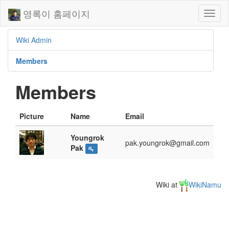
영록이 홈페이지
Toggl
naviga
Wiki Admin
Members
Members
Picture
Name
Email
Youngrok
pak.youngrok@gmail.com
Pak
Wiki at
WikiNamu