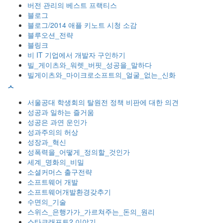
버전 관리의 베스트 프랙티스
블로그
블로그/2014 애플 키노트 시청 소감
블루오션_전략
블링크
비 IT 기업에서 개발자 구인하기
빌_게이츠와_워렛_버핏_성공을_말하다
빌게이츠와_마이크로소프트의_얼굴_없는_신화
ᄉ
서울공대 학생회의 탈원전 정책 비판에 대한 의견
성공과 일하는 즐거움
성공은 과연 운인가
성과주의의 허상
성장과_혁신
성폭력을_어떻게_정의할_것인가
세계_명화의_비밀
소셜커머스 출구전략
소프트웨어 개발
소프트웨어개발환경갖추기
수면의_기술
스위스_은행가가_가르쳐주는_돈의_원리
스타크래프트2 이야기