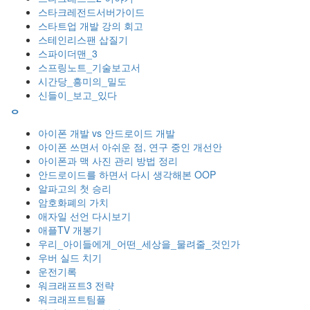
스타크레전드서버가이드
스타트업 개발 강의 회고
스테인리스팬 삽질기
스파이더맨_3
스프링노트_기술보고서
시간당_흥미의_밀도
신들이_보고_있다
ᄋ
아이폰 개발 vs 안드로이드 개발
아이폰 쓰면서 아쉬운 점, 연구 중인 개선안
아이폰과 맥 사진 관리 방법 정리
안드로이드를 하면서 다시 생각해본 OOP
알파고의 첫 승리
암호화폐의 가치
애자일 선언 다시보기
애플TV 개봉기
우리_아이들에게_어떤_세상을_물려줄_것인가
우버 실드 치기
운전기록
워크래프트3 전략
워크래프트팀플