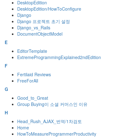
DesktopEdition
DesktopEdition/HowToConfigure
Django
Django 프로젝트 초기 설정
Django_vs_Rails
DocumentObjectModel
E
EditorTemplate
ExtremeProgrammingExplained2ndEdition
F
Fertilaid Reviews
FreeForAll
G
Good_to_Great
Group Buying이 소셜 커머스인 이유
H
Head_Rush_AJAX_번역/1차검토
Home
HowToMeasureProgrammerProductivity