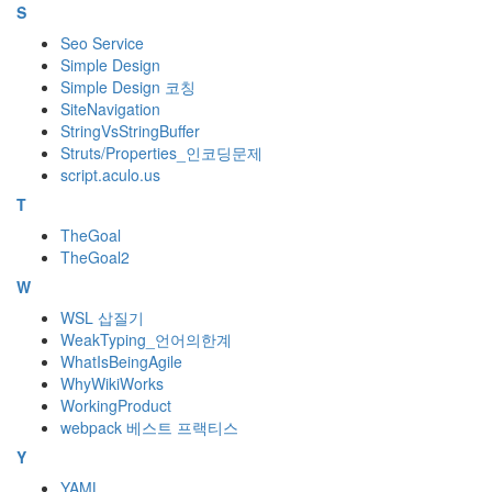
S
Seo Service
Simple Design
Simple Design 코칭
SiteNavigation
StringVsStringBuffer
Struts/Properties_인코딩문제
script.aculo.us
T
TheGoal
TheGoal2
W
WSL 삽질기
WeakTyping_언어의한계
WhatIsBeingAgile
WhyWikiWorks
WorkingProduct
webpack 베스트 프랙티스
Y
YAML