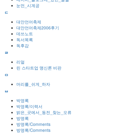
눈먼_시계공
ᄃ
대안언어축제
대안언어축제2006후기
데쓰노트
독서목록
독후감
ᄅ
리얼
린 스타트업 맹신론 비판
ᄆ
머리를_쉬게_하자
ᄇ
박영록
박영록/이력서
밝은_곳에서_동전_찾는_오류
방명록
방명록/Comments
방명록/Comments