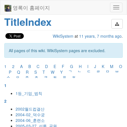
영록이 홈페이지
Toggl
naviga
TitleIndex
WikiSystem
at
11 years, 7 months ago
.
All pages of this wiki. WikiSystem pages are excluded.
1
2
A
B
C
D
E
F
G
H
I
J
K
M
O
P
Q
R
S
T
W
Y
ᄀ
ᄂ
ᄃ
ᄅ
ᄆ
ᄇ
ᄉ
ᄋ
ᄌ
ᄎ
ᄏ
ᄐ
ᄑ
ᄒ
1
1등_기업_법칙
2
2002월드컵결산
2004-02_덕수궁
2004-06_훈련소
2005-03-27_선릉_공원