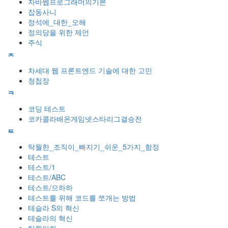
자바웹프로그래머의기본
잡동사니
정석에_대한_오해
정의당을 위한 제언
주식
ᄎ
차세대 웹 프론트엔드 기술에 대한 고민
청첩장
ᄏ
코딩 테스트
코카콜라배온게임넷스타리그결승전
ᄐ
탁월한_조직이_빠지기_쉬운_5가지_함정
테스트
테스트/1
테스트/ABC
테스트/으하하
테스트를 위해 코드를 쪼개는 방법
테슬라 S의 혁신
테슬라의 혁신