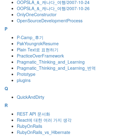
OOPSLA_&_캐나다_여행/2007-10-24
OOPSLA_&_캐나다_여행/2007-10-26
OnlyOneConstructor
OpenSourceDevelopmentProcess
P
P-Camp_후기
PakYoungrokResume
Plain Text로 표현하기
PracticeOverFramework
Pragmatic_Thinking_and_Learning
Pragmatic_Thinking_and_Learning_번역
Prototype
plugins
Q
QuickAndDirty
R
REST API 문서화
React에 대한 여러 가지 생각
RubyOnRails
RubyOnRails_vs_Hibernate