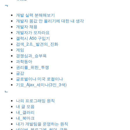
ᄀ
개발 실력 분해해보기
개발자 몸값 안 올리기에 대한 내 생각
개발자 채용
개발자가 모자라요
갤럭시 A50 구입기
검색_2.0,_발견의_진화
게임
경쟁심과_승부욕
과학동아
권리를_위한_투쟁
글감
글로벌이냐 미국 로컬이냐
기묘_Ajax_세미나(3인_3색)
ᄂ
나의 프로그래밍 원칙
내 글 모음
내_갤러리
내_북마크
내가 개발팀을 운영하는 원칙
네이버_블로그에_썼던_글들