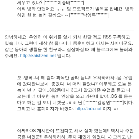
세우고 있나? [""""""""이승배""""""""]
아직 방학 안했어요 ㅠ.ㅠ 텀 프로젝트가 발목을 잡네요. 방학
하면 한 번 놀러 갈께요~ -- [""""""""박영록""""""""]
안녕하세요. 우연히 이 위키를 알게 되서 한달 정도 RSS 구독하고
있습니다. 그런데 세상 참 좁다더니 중훈이하고 아시는 사이더군요.
같은 동아리 생활을 한 친구라... 심심하실 때 제 블로그에도 놀러와
주세요.
http://kaistizen.net
입니다.
오..영록..너 왜 컴과 과목만 골라 듣냐!! 우하하하하..음..유럽
에 갔다왔나보네..좋겠다..너 머리 잘랐냐? 아무래도 오늘 본
놈이 넌 거 같애..302동에서 3교시 알고리즘 수업을 듣고 나
오는데 너 비슷한 놈이 인상을 쓰고 가던데 말야..OS 를 듣는
다고 하는 걸 보니 너겠군..ㅎㅎ 난 [""""""""김정원""""""""]이다.
그리고 내 홈페이지가 바꼈다.
http://iara.net
이지. =)
아싸!! OS 게시판이 뜨겁다고 해서 설마 했는데!! 역시나 주인
공은 너였군!! 우하하하하..무지 재밌게 읽었다. =) 그리고 난