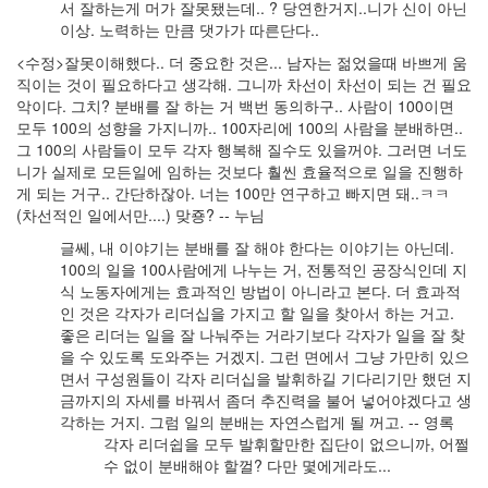
서 잘하는게 머가 잘못됐는데.. ? 당연한거지..니가 신이 아닌
이상. 노력하는 만큼 댓가가 따른단다..
<수정>잘못이해했다.. 더 중요한 것은... 남자는 젊었을때 바쁘게 움
직이는 것이 필요하다고 생각해. 그니까 차선이 차선이 되는 건 필요
악이다. 그치? 분배를 잘 하는 거 백번 동의하구.. 사람이 100이면
모두 100의 성향을 가지니까.. 100자리에 100의 사람을 분배하면..
그 100의 사람들이 모두 각자 행복해 질수도 있을꺼야. 그러면 너도
니가 실제로 모든일에 임하는 것보다 훨씬 효율적으로 일을 진행하
게 되는 거구.. 간단하잖아. 너는 100만 연구하고 빠지면 돼..ㅋㅋ
(차선적인 일에서만....) 맞죵? -- 누님
글쎄, 내 이야기는 분배를 잘 해야 한다는 이야기는 아닌데.
100의 일을 100사람에게 나누는 거, 전통적인 공장식인데 지
식 노동자에게는 효과적인 방법이 아니라고 본다. 더 효과적
인 것은 각자가 리더십을 가지고 할 일을 찾아서 하는 거고.
좋은 리더는 일을 잘 나눠주는 거라기보다 각자가 일을 잘 찾
을 수 있도록 도와주는 거겠지. 그런 면에서 그냥 가만히 있으
면서 구성원들이 각자 리더십을 발휘하길 기다리기만 했던 지
금까지의 자세를 바꿔서 좀더 추진력을 불어 넣어야겠다고 생
각하는 거지. 그럼 일의 분배는 자연스럽게 될 꺼고. -- 영록
각자 리더쉽을 모두 발휘할만한 집단이 없으니까, 어쩔
수 없이 분배해야 할껄? 다만 몇에게라도...