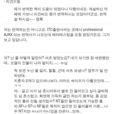
- 리건드림
제가 번역한 책이 도움이 되었다니 다행이네요. 개설하신 까
페에 가보니 리건씨도 뭔가 번역하시는 모양이더군요. 번역
잘 하시길~ -- 영록
저는 번역하는건 아니고요. ITC출판사라는 곳에서 professional
AJAX 라는 번역서가 나오는데 베타테스팅을 요청 받았거든요. 그거
보고 있답니다.
어? 난 줄 어떻게 알았어? 셔츠 받았는감? 내가 보기엔 참 세련됐던
데.. 모델이 인물이 나야 말이지..--; -누님
척 보면 누난 줄 알지. 헐헐. 근데 셔츠 보냈나? 영주가 말 안
하던데.
지혼자 2개다 입으려나보다..아마도 싸이즈가 다를것인데.....
ㅋㅋ
야... 글고 이거 넘 촌시러워서 별로 안 들어오고 싶다.글씨체
도 넘 촌스럽고, 화면에 가득히 글만 차는거 왕부담. 좀 감성
적인 홈피 만들 생각없수? NT들만 들어오는게 가능한 홈
피.SF나 ST나 NF들은 목적이 없으면 안 들어올꺼 가튼....나
두 NT지만 누나가 아니었음 안온다...안와..