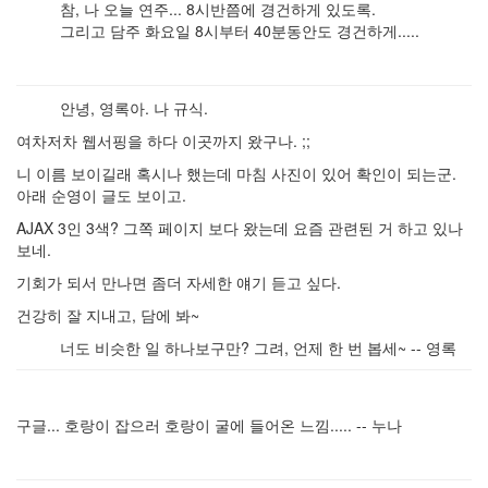
참, 나 오늘 연주... 8시반쯤에 경건하게 있도록.
그리고 담주 화요일 8시부터 40분동안도 경건하게.....
안녕, 영록아. 나 규식.
여차저차 웹서핑을 하다 이곳까지 왔구나. ;;
니 이름 보이길래 혹시나 했는데 마침 사진이 있어 확인이 되는군.
아래 순영이 글도 보이고.
AJAX 3인 3색? 그쪽 페이지 보다 왔는데 요즘 관련된 거 하고 있나
보네.
기회가 되서 만나면 좀더 자세한 얘기 듣고 싶다.
건강히 잘 지내고, 담에 봐~
너도 비슷한 일 하나보구만? 그려, 언제 한 번 봅세~ -- 영록
구글... 호랑이 잡으러 호랑이 굴에 들어온 느낌..... -- 누나