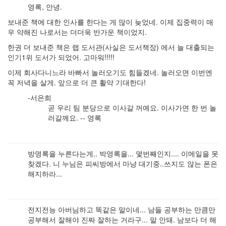
영록, 안녕.
보내준 책에 대한 인사를 한다는 게 많이 늦었네. 이제 집중력이 매
우 약해진 나로서는 더더욱 반가운 책이었지.
한권 더 보내준 책은 랩 도서관(사실은 도서책장) 에서 늘 대출되는
인기1위 도서가 되었어. 고마워!!!!!
이제 회사다니느라 바빠서 놀러오기도 힘들겠네. 놀러오면 이번엔
꼭 저녁을 살게. 앞으로 더 큰 활약 기대한다!
-서은희
곧 우리 팀 분당으로 이사갈 꺼예요. 이사가면 한 번 놀
러갈께요. -- 영록
방명록을 누른다는게.. 박영록을... 몇번째인지.... 이메일을 못
찾겠다. 니 누님은 피씨방에서 마냥 대기중..쓰지도 않는 폰은
해지하라...
전지전능 아버님하고 똑같은 말이네... 남들 공부하는 만큼만
공부해서 잘해야 진짜 잘하는 거라구... 말 안돼. 남보다 더 해