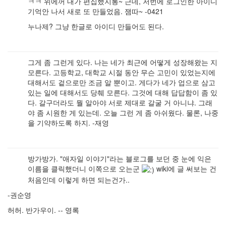
ㅋㅋ 위에꺼 내가 편집했지롱~ 근데, 저번에 로그인한 아이디
기억안 나서 새로 또 만들었음. 잼따~ -0421
누나제? 그냥 한글로 아이디 만들어도 된다.
그게 좀 그런게 있다. 나는 네가 최근에 어떻게 성장해왔는 지
모른다. 고등학교, 대학교 시절 동안 무슨 고민이 있었는지에
대해서도 겉으로만 조금 알 뿐이고. 게다가 네가 업으로 삼고
있는 일에 대해서도 당췌 모른다. 그것에 대해 답답함이 좀 있
다. 갈구더라도 뭘 알아야 서로 제대로 갈굴 거 아니냐. 그래
야 좀 시원한 게 있는데. 오늘 그런 게 좀 아쉬웠다. 물론, 나중
을 기약하도록 하지. -재영
방가방가. "애자일 이야기"라는 블로그를 보던 중 눈에 익은
이름을 클릭했더니 이쪽으로 오는군
wiki에 글 써보는 건
처음인데 이렇게 하면 되는건가..
-권순영
허허. 반가우이. -- 영록