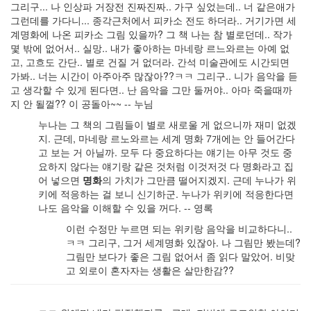
그리구... 나 인상파 거장전 진짜진짜.. 가구 싶었는데.. 너 같은애가
그런데를 가다니... 종각근처에서 피카소 전도 하더라.. 거기가면 세
계명화에 나온 피카소 그림 있을까? 그 책 나는 참 별로던데.. 작가
몇 밖에 없어서.. 실망.. 내가 좋아하는 마네랑 르느와르는 아예 없
고, 고흐도 간단.. 별로 건질 거 없더라. 간석 미술관에도 시간되면
가봐.. 너는 시간이 아주아주 많잖아??ㅋㅋ 그리구.. 니가 음악을 듣
고 생각할 수 있게 된다면.. 난 음악을 그만 둘꺼야.. 아마 죽을때까
지 안 될껄?? 이 공돌아~~ -- 누님
누나는 그 책의 그림들이 별로 새로울 게 없으니까 재미 없겠
지. 근데, 마네랑 르노와르는 세계 명화 7개에는 안 들어간다
고 보는 거 아닐까. 모두 다 중요하다는 얘기는 아무 것도 중
요하지 않다는 얘기랑 같은 것처럼 이것저것 다 명화라고 집
어 넣으면
명화
의 가치가 그만큼 떨어지겠지. 근데 누나가 위
키에 적응하는 걸 보니 신기하군. 누나가 위키에 적응한다면
나도 음악을 이해할 수 있을 꺼다. -- 영록
이런 수정만 누르면 되는 위키랑 음악을 비교하다니..
ㅋㅋ 그리구, 그거 세계명화 있잖아. 나 그림만 봤는데?
그림만 보다가 좋은 그림 없어서 좀 읽다 말았어. 비맞
고 외로이 혼자자는 생활은 살만한감??