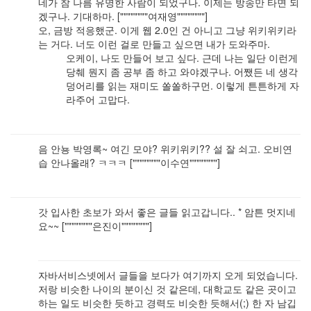
네가 참 나름 유명한 사람이 되었구나. 이제는 방송만 타면 되
겠구나. 기대하마. [""""""""여재영""""""""]
오, 금방 적응했군. 이게 웹 2.0인 건 아니고 그냥 위키위키라
는 거다. 너도 이런 걸로 만들고 싶으면 내가 도와주마.
오케이, 나도 만들어 보고 싶다. 근데 나는 일단 이런게
당췌 뭔지 좀 공부 좀 하고 와야겠구나. 어쨌든 네 생각
덩어리를 읽는 재미도 쏠쏠하구먼. 이렇게 튼튼하게 자
라주어 고맙다.
음 안뇽 박영록~ 여긴 모야? 위키위키?? 설 잘 쇠고. 오비연
습 안나올래? ㅋㅋㅋ [""""""""이수연""""""""]
갓 입사한 초보가 와서 좋은 글들 읽고갑니다.. * 암튼 멋지네
요~~ [""""""""은진이""""""""]
자바서비스넷에서 글들을 보다가 여기까지 오게 되었습니다.
저랑 비슷한 나이의 분이신 것 같은데, 대학교도 같은 곳이고
하는 일도 비슷한 듯하고 경력도 비슷한 듯해서(;) 한 자 남깁