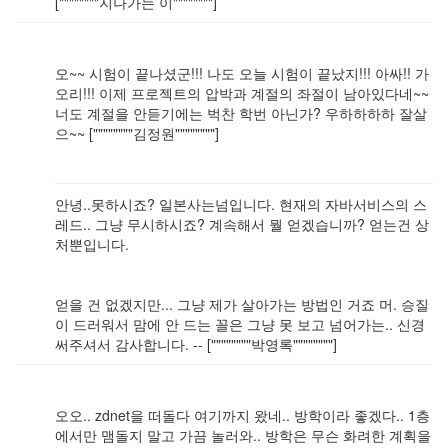
[""""""""지나가는 이""""""""]
오~~ 시험이 끝나셨군!!! 나도 오늘 시험이 끝났지!!! 아싸!! 가
오리!!! 이제 프로젝트의 압박과 계절의 좌절이 남아있다네~~
너도 계절을 안듣기에는 벅찬 학번 아닌가? 우하하하하 잘살
으~~ [""""""""김정원""""""""]
안녕..못하시죠? 일본사는넘입니다. 현재의 자바서비스의 스
레드.. 그냥 무시하시죠? 계속해서 뭘 얻겠습니까? 얻는건 상
처뿐입니다.
얻을 건 없겠지만... 그냥 제가 살아가는 방법인 거죠 머. 승질
이 드러워서 맘에 안 드는 꼴은 그냥 못 보고 넘어가는.. 신경
써주셔서 감사합니다. -- [""""""""박영록""""""""]
오오.. zdnet을 떠돌다 여기까지 왔네.. 방학이라 좋겠다.. 1층
에서만 맴돌지 말고 가끔 놀러와.. 방학은 무슨 화려한 계획을