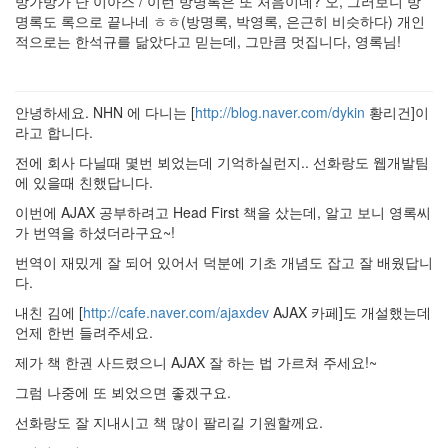
방가방가 난 이아스 / 이런 방명록은 또 처음이네? 오, 그러보니 방
명록도 록으로 끝나네 ㅎㅎ(방명록, 박영록, 은근히 비슷하다) 개인
적으로는 한석규를 닮았다고 믿는데, 그만큼 멋집니다, 영록님!
안녕하세요. NHN 에 다니는 [
http://blog.naver.com/dykin
황리건]이
라고 합니다.
전에 회사 다닐때 몇번 뵈었는데 기억하실런지.. 선화랑도 웹개발팀
에 있을때 친했답니다.
이번에 AJAX 공부하려고 Head First 책을 샀는데, 알고 보니 영록씨
가 번역을 하셨더라구요~!
번역이 재밌게 잘 되어 있어서 덕분에 기초 개념도 잡고 잘 배웠답니
다.
내친 김에 [
http://cafe.naver.com/ajaxdev
AJAX 카페]도 개설했는데
언제 한번 들려주세요.
제가 책 한권 사드렸으니 AJAX 잘 하는 법 가르쳐 주세요!~
그럼 나중에 또 뵈었으면 좋겠구요.
선화랑도 잘 지내시고 책 많이 팔리길 기원할께요.