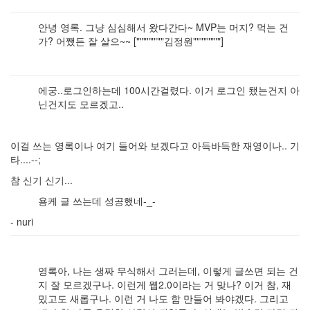
안녕 영록. 그냥 심심해서 왔다간다~ MVP는 머지? 먹는 건
가? 어쨌든 잘 살으~~ [""""""""김정원""""""""]
에궁..로그인하는데 100시간걸렸다. 이거 로그인 됐는건지 아
닌건지도 모르겠고..
이걸 쓰는 영록이나 여기 들어와 보겠다고 아득바득한 재영이나.. 기
타....--;
참 신기 신기...
용케 글 쓰는데 성공했네-_-
- nuri
영록아, 나는 생짜 무식해서 그러는데, 이렇게 글쓰면 되는 건
지 잘 모르겠구나. 이런게 웹2.0이라는 거 맞나? 이거 참, 재
밌고도 새롭구나. 이런 거 나도 함 만들어 봐야겠다. 그리고