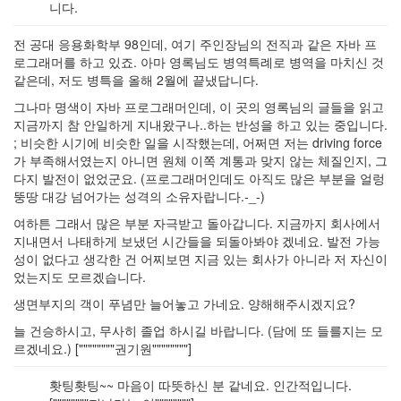
니다.
전 공대 응용화학부 98인데, 여기 주인장님의 전직과 같은 자바 프
로그래머를 하고 있죠. 아마 영록님도 병역특례로 병역을 마치신 것
같은데, 저도 병특을 올해 2월에 끝냈답니다.
그나마 명색이 자바 프로그래머인데, 이 곳의 영록님의 글들을 읽고
지금까지 참 안일하게 지내왔구나..하는 반성을 하고 있는 중입니다.
; 비슷한 시기에 비슷한 일을 시작했는데, 어쩌면 저는 driving force
가 부족해서였는지 아니면 원체 이쪽 계통과 맞지 않는 체질인지, 그
다지 발전이 없었군요. (프로그래머인데도 아직도 많은 부분을 얼렁
뚱땅 대강 넘어가는 성격의 소유자랍니다.-_-)
여하튼 그래서 많은 부분 자극받고 돌아갑니다. 지금까지 회사에서
지내면서 나태하게 보냈던 시간들을 되돌아봐야 겠네요. 발전 가능
성이 없다고 생각한 건 어찌보면 지금 있는 회사가 아니라 저 자신이
었는지도 모르겠습니다.
생면부지의 객이 푸념만 늘어놓고 가네요. 양해해주시겠지요?
늘 건승하시고, 무사히 졸업 하시길 바랍니다. (담에 또 들를지는 모
르겠네요.) [""""""""권기원""""""""]
홧팅홧팅~~ 마음이 따뜻하신 분 같네요. 인간적입니다.