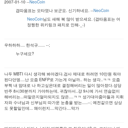
2007-01-10 --
NeoCoin
겹따움표는 오타였나 보군요. 신기하네요. --
NeoCoin
NeoCoin
님도 새해 복 많이 받으세요. (겹따옴표는 어
정쩡한 위키링크 패치로 인해-_-)
우하하하.... 한석규...... --;
누구세요?
나두 MBTI 다시 생각해 봐야겠다.검사 제대로 하려면 10만원 줘야
된다던뎅....난 요즘 ENFP로 가는게 아닐까.. 하는 생각..ㅋㅋ 요즘
부쩍 내 맘대로 나 하고싶은대로 결정해버리는 일이 많아졌다.성당
반주 8시30분까지 가야하는데, 귀찮아서..걍 9시에 가서 연숩없이
해버리는...떠맡은지얼마되지도 않은....ㅋㅋ 성가대아줌마들과 지휘
자와 수녀님과 신부님의 따가운 눈총을 받는.....--; 예전같으면 상상
도 못할일인데... 왜이런지....막간다....막가