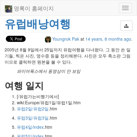
영록이 홈페이지
Toggl
naviga
유럽배낭여행
Youngrok Pak
at
14 years, 8 months ago
.
2005년 8월 9일에서 25일까지 유럽여행을 다녀왔다. 그 동안 쓴 일
기들, 찍은 사진, 영수증 등을 정리해본다. 사진은 모두 축소판 그림
이므로 클릭하면 원본을 볼 수 있다.
파이어폭스에서 동영상이 안 보임
여행 일지
[/유럽가는비행기에서]
wiki:Europe/유럽1일/유럽1일.htm
유럽2일/유럽2일
.htm
유럽3일/유럽3일
.htm
유럽4일/index
.htm
유럽5일/index
.htm